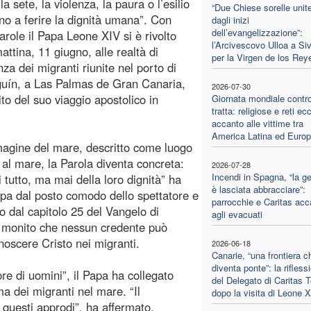
la sete, la violenza, la paura o l’esilio
“Due Chiese sorelle unite
no a ferire la dignità umana”. Con
dagli inizi
dell’evangelizzazione”:
arole il Papa Leone XIV si è rivolto
l’Arcivescovo Ulloa a Siv
attina, 11 giugno, alle realtà di
per la Virgen de los Rey
nza dei migranti riunite nel porto di
uín, a Las Palmas de Gran Canaria,
2026-07-30
ito del suo viaggio apostolico in
Giornata mondiale contro
tratta: religiose e reti ecc
accanto alle vittime tra
America Latina ed Euro
mmagine del mare, descritto come luogo
 al mare, la Parola diventa concreta:
2026-07-28
Incendi in Spagna, “la ge
i tutto, ma mai della loro dignità” ha
è lasciata abbracciare”:
ppa dal posto comodo dello spettatore e
parrocchie e Caritas acc
do dal capitolo 25 del Vangelo di
agli evacuati
un monito che nessun credente può
noscere Cristo nei migranti.
2026-06-18
Canarie, “una frontiera c
diventa ponte”: la rifless
e di uomini”, il Papa ha collegato
del Delegato di Caritas T
a dei migranti nel mare. “Il
dopo la visita di Leone 
 questi approdi”, ha affermato,