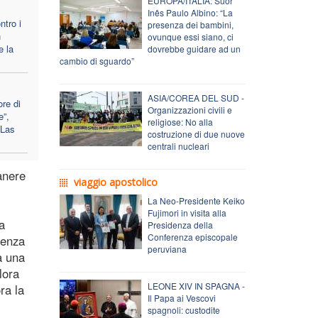
EUROPA/ITALIA: Suor
Inês Paulo Albino: “La
ntro i
presenza dei bambini,
n
ovunque essi siano, ci
e la
dovrebbe guidare ad un
cambio di sguardo”
ASIA/COREA DEL SUD -
ore di
Organizzazioni civili e
e”,
religiose: No alla
 Las
costruzione di due nuove
centrali nucleari
anere
viaggio apostolico
La Neo-Presidente Keiko
Fujimori in visita alla
a
Presidenza della
Conferenza episcopale
stenza
peruviana
a una
lora
LEONE XIV IN SPAGNA -
ra la
Il Papa ai Vescovi
spagnoli: custodite