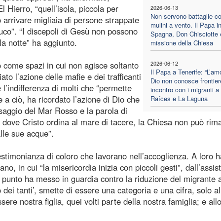
 Hierro, “quell’isola, piccola per
2026-06-13
Non servono battaglie co
 arrivare migliaia di persone strappate
mulini a vento. Il Papa i
cayuco”. “I discepoli di Gesù non possono
Spagna, Don Chisciotte 
la notte” ha aggiunto.
missione della Chiesa
co come spazi in cui non agisce soltanto
2026-06-12
Il Papa a Tenerife: “L’am
o l’azione delle mafie e dei trafficanti
Dio non conosce frontier
l’indifferenza di molti che “permette
incontro con i migranti a
te a ciò, ha ricordato l’azione di Dio che
Raíces e La Laguna
saggio del Mar Rosso e la parola di
ì dove Cristo ordina al mare di tacere, la Chiesa non può rim
lle sue acque”.
testimonianza di coloro che lavorano nell’accoglienza. A loro h
no, in cui “la misericordia inizia con piccoli gesti”, dall’assi
 punto ha messo in guardia contro la riduzione del migrante 
 dei tanti’, smette di essere una categoria e una cifra, solo al
 nostra figlia, quei volti parte della nostra famiglia; e allo