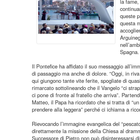
la fame, 
continua
queste p
questa m
accoglie
Arguineg
nell’amb
Spagna.
Il Pontefice ha affidato il suo messaggio all’i
di passaggio ma anche di dolore. “Oggi, in riva
qui giungono tante vite ferite, spogliate di quas
rimarcato sottolineando che il Vangelo “ci stra
ci pone di fronte al fratello che arriva”. Parten
Matteo, il Papa ha ricordato che si tratta di “
prendere alla leggera” perché ci ichiama a rico
Rievocando l’immagine evangelica del “pescator
direttamente la missione della Chiesa al dramm
Successore di Pietro non può disinteressarsi di