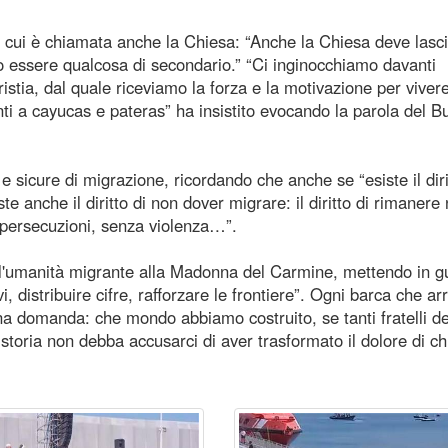
a cui è chiamata anche la Chiesa: “Anche la Chiesa deve lasci
uò essere qualcosa di secondario.” “Ci inginocchiamo davanti
ristia, dal quale riceviamo la forza e la motivazione per vivere
ti a cayucas e pateras” ha insistito evocando la parola del B
i e sicure di migrazione, ricordando che anche se “esiste il diri
te anche il diritto di non dover migrare: il diritto di rimanere 
persecuzioni, senza violenza…”.
o l'umanità migrante alla Madonna del Carmine, mettendo in g
vi, distribuire cifre, rafforzare le frontiere”. Ogni barca che ar
una domanda: che mondo abbiamo costruito, se tanti fratelli d
 storia non debba accusarci di aver trasformato il dolore di chi