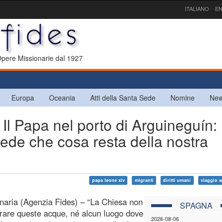
ITALIANO
EN
 Opere Missionarie dal 1927
Europa
Oceania
Atti della Santa Sede
Nomine
New
 Papa nel porto di Arguineguín:
hiede che cosa resta della nostra
papa leone xiv
migranti
diritti umani
viaggio a
aria (Agenzia Fides) – “La Chiesa non
SPAGNA
rare queste acque, né alcun luogo dove
2026-08-06