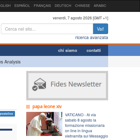
GLISH
ESPAÑOL
FRANÇAIS
DEUTSCH
CHINESE
ARABIC
venerdì, 7 agosto 2026 [GMT +1]
Vai!
ricerca avanzata
chi siamo
contatti
s Analysis
papa leone xiv
postolico
VATICANO - Al via
sabato 8 agosto la
formazione missionaria
on line in lingua
vietnamita sul Messaggio