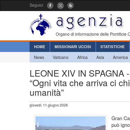
Seguici
Organo di informazione delle Pontificie
HOME
MISSIONARI UCCISI
STATISTICHE
News
Vaticano
Africa
Asia
America
LEONE XIV IN SPAGNA - Il
“Ogni vita che arriva ci c
umanità”
giovedì, 11 giugno 2026
Gran Can
può igno