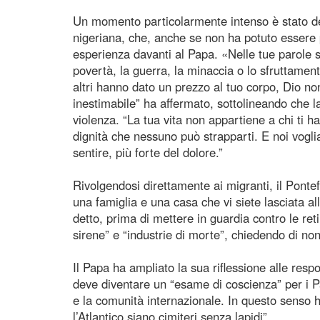
Un momento particolarmente intenso è stato dedi
nigeriana, che, anche se non ha potuto essere p
esperienza davanti al Papa. «Nelle tue parole 
povertà, la guerra, la minaccia o lo sfruttamen
altri hanno dato un prezzo al tuo corpo, Dio n
inestimabile” ha affermato, sottolineando che 
violenza. “La tua vita non appartiene a chi ti 
dignità che nessuno può strapparti. E noi vogli
sentire, più forte del dolore.”
Rivolgendosi direttamente ai migranti, il Pontef
una famiglia e una casa che vi siete lasciata al
detto, prima di mettere in guardia contro le reti c
sirene” e “industrie di morte”, chiedendo di n
Il Papa ha ampliato la sua riflessione alle respo
deve diventare un “esame di coscienza” per i Pa
e la comunità internazionale. In questo senso h
l’Atlantico siano cimiteri senza lapidi”.