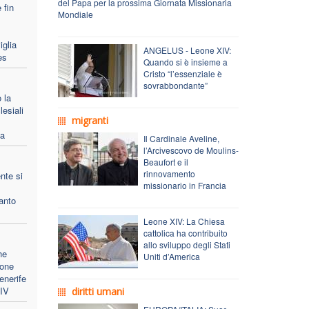
del Papa per la prossima Giornata Missionaria
 fin
Mondiale
iglia
ANGELUS - Leone XIV:
es
Quando si è insieme a
Cristo “l’essenziale è
sovrabbondante”
 la
lesiali
migranti
pa
Il Cardinale Aveline,
l’Arcivescovo de Moulins-
Beaufort e il
rinnovamento
nte si
missionario in Francia
anto
Leone XIV: La Chiesa
cattolica ha contribuito
allo sviluppo degli Stati
he
Uniti d’America
ione
enerife
XIV
diritti umani