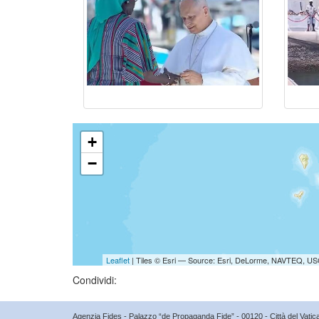
+
−
Leaflet
| Tiles © Esri — Source: Esri, DeLorme, NAVTEQ, USG
Condividi:
Agenzia Fides - Palazzo “de Propaganda Fide” - 00120 - Città del Vat