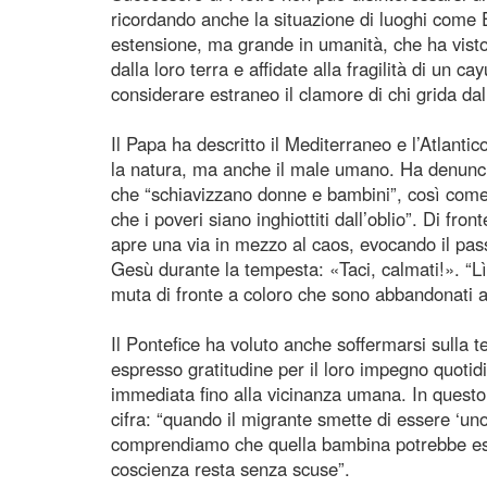
ricordando anche la situazione di luoghi come El
estensione, ma grande in umanità, che ha visto
dalla loro terra e affidate alla fragilità di un 
considerare estraneo il clamore di chi grida dal
Il Papa ha descritto il Mediterraneo e l’Atlanti
la natura, ma anche il male umano. Ha denunciat
che “schiavizzano donne e bambini”, così come 
che i poveri siano inghiottiti dall’oblio”. Di fron
apre una via in mezzo al caos, evocando il pas
Gesù durante la tempesta: «Taci, calmati!». “L
muta di fronte a coloro che sono abbandonati a
Il Pontefice ha voluto anche soffermarsi sulla 
espresso gratitudine per il loro impegno quotidia
immediata fino alla vicinanza umana. In questo
cifra: “quando il migrante smette di essere ‘uno
comprendiamo che quella bambina potrebbe essere
coscienza resta senza scuse”.