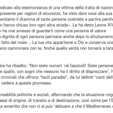
cato alla testimonianza di una vittima della tratta di nazion
resente per ragioni di sicurezza, ha visto dare voce alla sua
sentiamo il dramma di tante persone costrette a partire perch
to hanno chiuso loro ogni altra strada». Le ha detto Leone XI
on ha mai smesso di guardarti come una persona di valore
la dignità di ogni persona permane anche dopo lo sfruttamento
ha fatto del male… La tua vita appartiene a Dio e conserva un
amo camminare con te, finché quella verità non tornerà a fars
ice ha ribadito: “Non siete numeri, né fascicoli! Siete person
le spalle, con sogni che nessuno ha il diritto di disprezzare”, 
riminali che offrono “facili paradisi”, da lui definiti “canti del
on cedere a queste promesse.
nsabilità politiche e sociali, affermando che la situazione mig
esi di origine, di transito e di destinazione, così come per l
a avvertito che non ci si può “abituare a che il Mediterraneo 