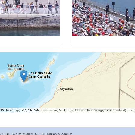
S, Intermap, iPC, NRCAN, Esri Japan, METI, Esri China (Hong Kong), Esri (Thailand), To
icano Tel. +39-06-69880115 - Fax +39-06-69880107