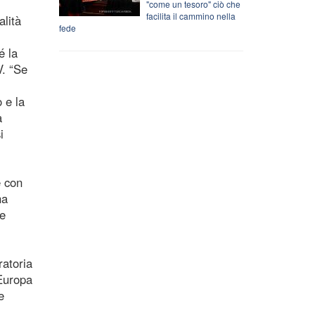
"come un tesoro" ciò che
facilita il cammino nella
alità
fede
é la
V. “Se
 e la
a
i
e con
ha
le
ratoria
’Europa
e