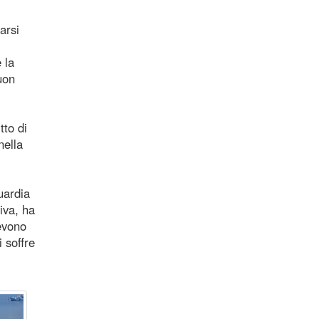
arsi
 la
uon
tto di
nella
uardia
riva, ha
evono
 soffre