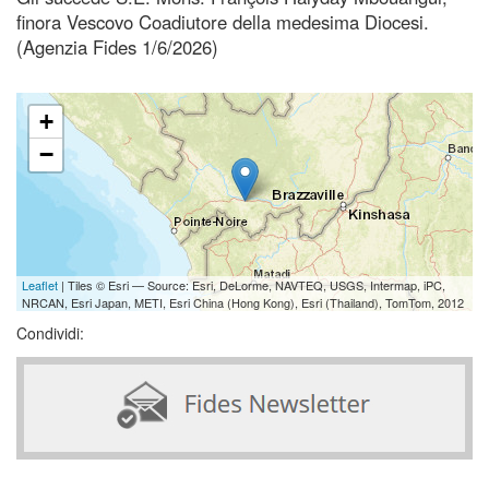
finora Vescovo Coadiutore della medesima Diocesi.
(Agenzia Fides 1/6/2026)
+
−
Leaflet
| Tiles © Esri — Source: Esri, DeLorme, NAVTEQ, USGS, Intermap, iPC,
NRCAN, Esri Japan, METI, Esri China (Hong Kong), Esri (Thailand), TomTom, 2012
Condividi: