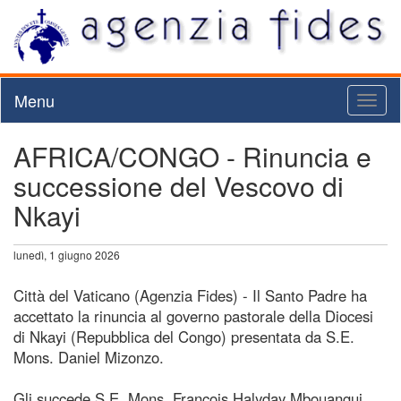
Menu
Toggl
naviga
AFRICA/CONGO - Rinuncia e
successione del Vescovo di
Nkayi
lunedì, 1 giugno 2026
Città del Vaticano (Agenzia Fides) - Il Santo Padre ha
accettato la rinuncia al governo pastorale della Diocesi
di Nkayi (Repubblica del Congo) presentata da S.E.
Mons. Daniel Mizonzo.
Gli succede S.E. Mons. François Halyday Mbouangui,