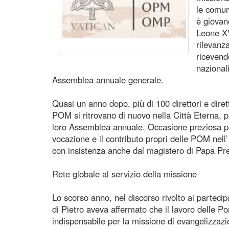
le comun
è giovan
Leone XV
rilevanz
ricevendo
nazional
Assemblea annuale generale.
Quasi un anno dopo, più di 100 direttori e dirett
POM si ritrovano di nuovo nella Città Eterna, p
loro Assemblea annuale. Occasione preziosa pe
vocazione e il contributo propri delle POM nell
con insistenza anche dal magistero di Papa Pr
Rete globale al servizio della missione
Lo scorso anno, nel discorso rivolto ai partec
di Pietro aveva affermato che il lavoro delle Po
indispensabile per la missione di evangelizzaz