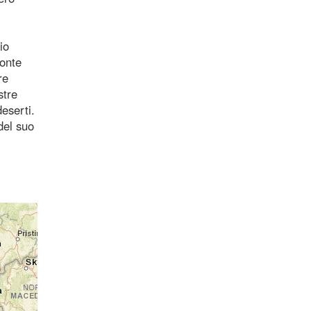
io
zonte
re
stre
deserti.
del suo