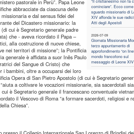
“Il cristianesimo non fa 
nistero pastorale in Perù”. Papa Leone
cominciare”. Ecco come 
ifiche abbracciate da ciascuna delle
sguardo missionario di 
 missionaria e dal sensus fidei del
XIV affonda le sue radici
rante del Dicastero missionario: la
Atti degli Apostoli
 (di cui è Segretario generale padre
2026-07-09
a) che - aveva ricordato il Papa –
Giornata Missionaria Mon
tici, alla costruzione di nuove chiese,
terzo appuntamento di
e nei territori di missione”; la Pontificia
approfondimento “on line”
ria generale è affidata a suor Inês Paulo
mondo francofono sul
messaggio di Leone XIV
ratrici del Sangue di Cristo) che
 i bambini, oltre a occuparsi dei loro
tificia Opera di San Pietro Apostolo (di cui è Segretario genera
iuta a coltivare le vocazioni missionarie, sia sacerdotali sia
di cui è Segretario generale il francescano conventuale vietna
dato il Vescovo di Roma “a formare sacerdoti, religiosi e re
della Chiesa”.
 presso il Collegio Internazionale San Lorenzo di Brindisi dei