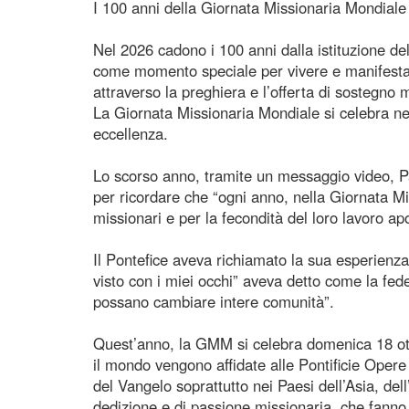
I 100 anni della Giornata Missionaria Mondiale
Nel 2026 cadono i 100 anni dalla istituzione d
come momento speciale per vivere e manifestare 
attraverso la preghiera e l’offerta di sostegno 
La Giornata Missionaria Mondiale si celebra n
eccellenza.
Lo scorso anno, tramite un messaggio video, Pa
per ricordare che “ogni anno, nella Giornata Mi
missionari e per la fecondità del loro lavoro apo
Il Pontefice aveva richiamato la sua esperienz
visto con i miei occhi” aveva detto come la fed
possano cambiare intere comunità”.
Quest’anno, la GMM si celebra domenica 18 otto
il mondo vengono affidate alle Pontificie Opere 
del Vangelo soprattutto nei Paesi dell’Asia, del
dedizione e di passione missionaria, che fanno