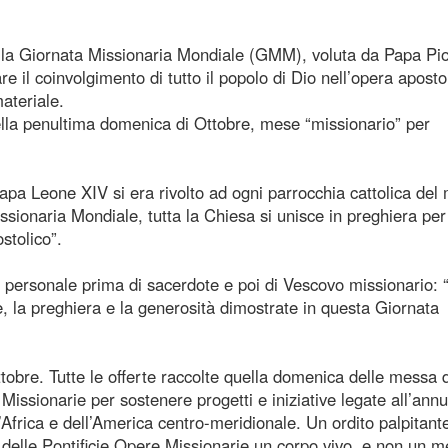
ella Giornata Missionaria Mondiale (GMM), voluta da Papa Pi
il coinvolgimento di tutto il popolo di Dio nell’opera apostol
materiale.
ella penultima domenica di Ottobre, mese “missionario” per
pa Leone XIV si era rivolto ad ogni parrocchia cattolica de
ssionaria Mondiale, tutta la Chiesa si unisce in preghiera per 
stolico”.
a personale prima di sacerdote e poi di Vescovo missionario: 
e, la preghiera e la generosità dimostrate in questa Giornata
bre. Tutte le offerte raccolte quella domenica delle messa d
Missionarie per sostenere progetti e iniziative legate all’ann
l’Africa e dell’America centro-meridionale. Un ordito palpitante
 delle Pontificie Opere Missionarie un corpo vivo, e non un m