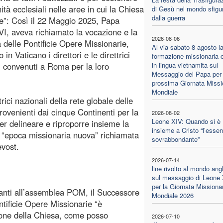
ità ecclesiali nelle aree in cui la Chiesa
di Gesù nel mondo sfigu
dalla guerra
e”: Così il 22 Maggio 2025, Papa
I, aveva richiamato la vocazione e la
2026-08-06
a delle Pontificie Opere Missionarie,
Al via sabato 8 agosto l
 in Vaticano i direttori e le direttrici
formazione missionaria o
i convenuti a Roma per la loro
in lingua vietnamita sul
Messaggio del Papa per 
prossima Giornata Missi
Mondiale
rici nazionali della rete globale delle
rovenienti dai cinque Continenti per la
2026-08-02
Leone XIV: Quando si è
r delineare e riproporre insieme la
insieme a Cristo “l’essen
’ “epoca missionaria nuova” richiamata
sovrabbondante”
evost.
2026-07-14
line rivolto al mondo ang
sul messaggio di Leone
per la Giornata Missiona
ipanti all’assemblea POM, il Successore
Mondiale 2026
ntificie Opere Missionarie “è
ione della Chiesa, come posso
2026-07-10