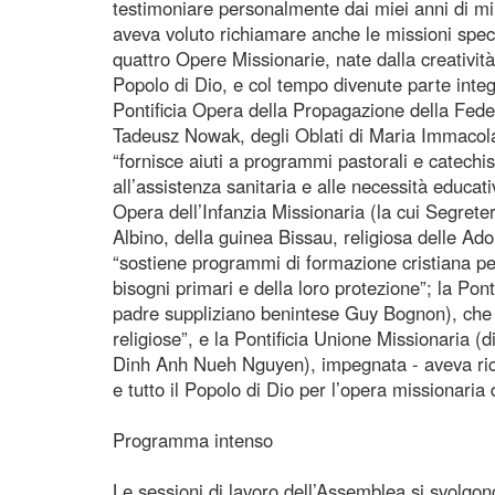
testimoniare personalmente dai miei anni di mi
aveva voluto richiamare anche le missioni spec
quattro Opere Missionarie, nate dalla creatività
Popolo di Dio, e col tempo divenute parte integ
Pontificia Opera della Propagazione della Fede
Tadeusz Nowak, degli Oblati di Maria Immacolat
“fornisce aiuti a programmi pastorali e catechis
all’assistenza sanitaria e alle necessità educativ
Opera dell’Infanzia Missionaria (la cui Segrete
Albino, della guinea Bissau, religiosa delle Ado
“sostiene programmi di formazione cristiana per
bisogni primari e della loro protezione”; la Pon
padre suppliziano benintese Guy Bognon), che “a
religiose”, e la Pontificia Unione Missionaria (
Dinh Anh Nueh Nguyen), impegnata - aveva ricor
e tutto il Popolo di Dio per l’opera missionaria 
Programma intenso
Le sessioni di lavoro dell’Assemblea si svolgono