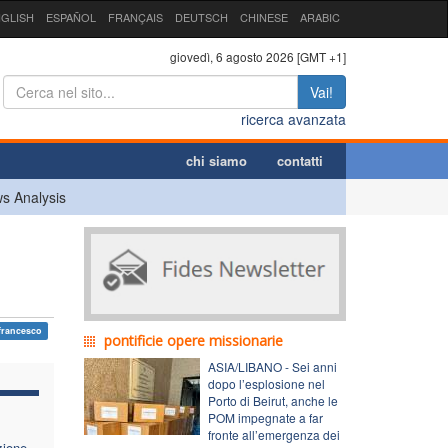
GLISH
ESPAÑOL
FRANÇAIS
DEUTSCH
CHINESE
ARABIC
giovedì, 6 agosto 2026 [GMT +1]
Vai!
ricerca avanzata
chi siamo
contatti
s Analysis
francesco
pontificie opere missionarie
ASIA/LIBANO - Sei anni
dopo l’esplosione nel
Porto di Beirut, anche le
POM impegnate a far
fronte all’emergenza dei
zione