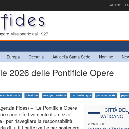
ITALIANO
EN
 Opere Missionarie dal 1927
Europa
Oceania
Atti della Santa Sede
Nomine
New
le 2026 delle Pontificie Opere
pere missionarie
missione
evangelizzazione
cardinale tagle
papa leone xiv
papa 
enzia Fides) – “Le Pontificie Opere
CITTÀ DEL
rie sono effettivamente il «mezzo
VATICANO
e» per risvegliare la responsabilità
2026-08-06
ia di tutti i battezzati e per sostenere
La festa della Trasfigura