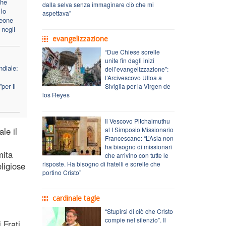
che
dalla selva senza immaginare ciò che mi
lo
aspettava”
Leone
 negli
evangelizzazione
“Due Chiese sorelle
unite fin dagli inizi
diale:
dell’evangelizzazione”:
l’Arcivescovo Ulloa a
per il
Siviglia per la Virgen de
los Reyes
Il Vescovo Pitchaimuthu
le il
al I Simposio Missionario
Francescano: “L’Asia non
ha bisogno di missionari
mita
che arrivino con tutte le
risposte. Ha bisogno di fratelli e sorelle che
ligiose
portino Cristo”
cardinale tagle
“Stupirsi di ciò che Cristo
compie nel silenzio”. Il
 Frati