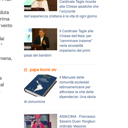
Cardinale Tagle ricorda
alle Chiese asiatiche che
eduta
l’orizzonte
dell’esperienza cristiana è la vita di ogni giorno
prima
ervento
Il Cardinale Tagle alle
Chiese dell'Asia: per
dai
"camminare insieme"
1°
nella sinodalità
impariamo dai primi
passi dei bambini
omena,
papa leone xiv
a
Il Manuale delle
comunità ecclesiali
al
latinoamericane per
o
affrontare la crisi delle
dipendenze. Una storia
di comunione
ASIA/CINA - Francesco
Saverio Duan Yongkun
ordinato Vescovo