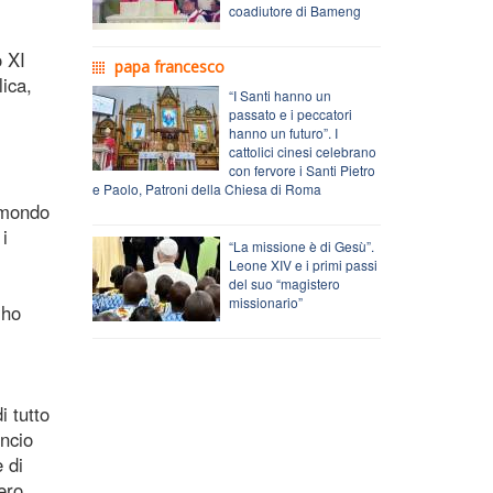
coadiutore di Bameng
o XI
papa francesco
ica,
“I Santi hanno un
passato e i peccatori
hanno un futuro”. I
cattolici cinesi celebrano
con fervore i Santi Pietro
e Paolo, Patroni della Chiesa di Roma
l mondo
i
“La missione è di Gesù”.
Leone XIV e i primi passi
del suo “magistero
missionario”
“ho
i tutto
uncio
 di
ero