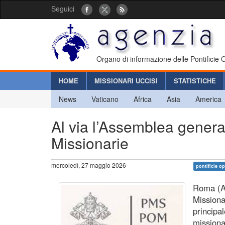
Seguici
Organo di informazione delle Pontificie
HOME
MISSIONARI UCCISI
STATISTICHE
News
Vaticano
Africa
Asia
America
Al via l’Assemblea genera
Missionarie
mercoledì, 27 maggio 2026
pontificie o
Roma (Ag
Missiona
principal
missionar