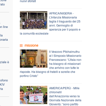
nuovi sfollati
rato
AFRICA/NIGERIA -
L’Infanzia Missionaria
taglia il traguardo dei 25
a
anni. Germoglio di
n line
speranza per il popolo e
la comunità ecclesiale
la
onaria
missione
Il Vescovo Pitchaimuthu
al I Simposio Missionario
Francescano: “L’Asia non
ziale è
ha bisogno di missionari
che arrivino con tutte le
risposte. Ha bisogno di fratelli e sorelle che
portino Cristo”
lofono
 XIV
AMERICA/PERÙ - Mille
ria
chilometri
dall’Amazzonia verso la
Giornata Nazionale della
Gioventù: “sono partito