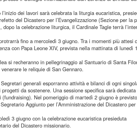
inizio dei lavori sarà celebrata la liturgia eucaristica, presi
efetto del Dicastero per l’Evangelizzazione (Sezione per la 
 dopo la celebrazione liturgica, il Cardinale Tagle terrà l’int
rotrarrà fino a mercoledì 3 giugno. Tra i momenti più attesi 
ienza con Papa Leone XIV, prevista nella mattinata di lunedì 
ea si recheranno in pellegrinaggio al Santuario di Santa Fil
e venerare le reliquie di San Gennaro.
o Segretari generali esporranno attività e bilanci di ogni singol
 progetti da sostenere. Una sessione specifica sarà dedicata 
 (fundraising). Nel pomeriggio di martedì 2 giugno è previst
, Segretario Aggiunto per l’Amministrazione del Dicastero per
ledì 3 giugno con la celebrazione eucaristica presieduta
ario del Dicastero missionario.