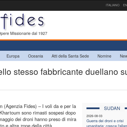
ITALIANO
EN
 Opere Missionarie dal 1927
Europa
Oceania
Atti della Santa Sede
Nomine
New
o stesso fabbricante duellano s
 (Agenzia Fides) – I voli da e per la
SUDAN
 Khartoum sono rimasti sospesi dopo
2026-08-03
 maggio dei droni hanno preso di mira
Guerra dei droni e crisi
to e altre zone della città.
umanitaria: cresce l'alla