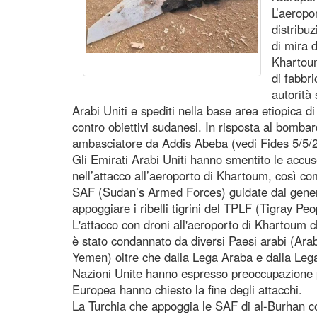
L’aeropo
distribuz
di mira 
Khartoum
di fabbr
autorità 
Arabi Uniti e spediti nella base area etiopica 
contro obiettivi sudanesi. In risposta al bomba
ambasciatore da Addis Abeba (vedi Fides 5/5/
Gli Emirati Arabi Uniti hanno smentito le accus
nell’attacco all’aeroporto di Khartoum, così co
SAF (Sudan’s Armed Forces) guidate dal gener
appoggiare i ribelli tigrini del TPLF (Tigray Peo
L'attacco con droni all'aeroporto di Khartoum c
è stato condannato da diversi Paesi arabi (Arab
Yemen) oltre che dalla Lega Araba e dalla Le
Nazioni Unite hanno espresso preoccupazione per
Europea hanno chiesto la fine degli attacchi.
La Turchia che appoggia le SAF di al-Burhan con