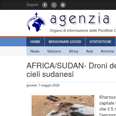
Seguici
Organo di informazione delle Pontificie
HOME
MISSIONARI UCCISI
STATISTICHE
News
Vaticano
Africa
Asia
America
AFRICA/SUDAN- Droni dell
cieli sudanesi
giovedì, 7 maggio 2026
Khartoum
capitale
che il 5
l'aeropor