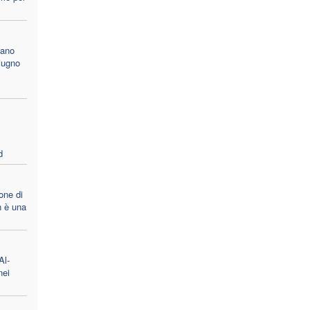
cano
iugno
d
one di
 è una
Al-
nei