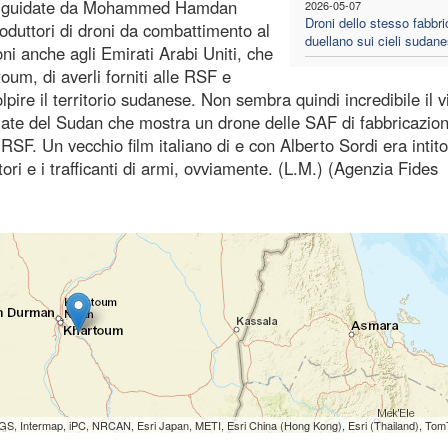
F) guidate da Mohammed Hamdan
2026-05-07
Droni dello stesso fabbri
oduttori di droni da combattimento al
duellano sui cieli sudane
ni anche agli Emirati Arabi Uniti, che
um, di averli forniti alle RSF e
olpire il territorio sudanese. Non sembra quindi incredibile il 
ate del Sudan che mostra un drone delle SAF di fabbricazion
F. Un vecchio film italiano di e con Alberto Sordi era intito
tori e i trafficanti di armi, ovviamente. (L.M.) (Agenzia Fides
S, Intermap, iPC, NRCAN, Esri Japan, METI, Esri China (Hong Kong), Esri (Thailand), To