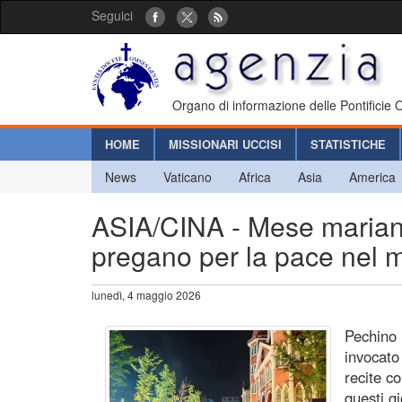
Seguici
Organo di informazione delle Pontificie
HOME
MISSIONARI UCCISI
STATISTICHE
News
Vaticano
Africa
Asia
America
ASIA/CINA - Mese mariano,
pregano per la pace nel
lunedì, 4 maggio 2026
Pechino 
invocato 
recite c
questi g