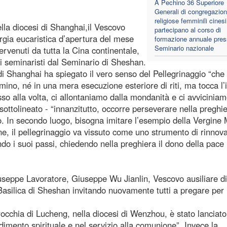
A Pechino 36 Superiore
Generali di congregazion
religiose femminili cinesi
lla diocesi di Shanghai,il Vescovo
partecipano al corso di
rgia eucaristica d’apertura del mese
formazione annuale press
Seminario nazionale
ervenuti da tutta la Cina continentale,
i seminaristi dal Seminario di Sheshan.
 di Shanghai ha spiegato il vero senso del Pellegrinaggio “che
no, né in una mera esecuzione esteriore di riti, ma tocca l’i
so alla volta, ci allontaniamo dalla mondanità e ci avvicinia
sottolineato - “innanzitutto, occorre perseverare nella preghi
io. In secondo luogo, bisogna imitare l’esempio della Vergine 
fine, il pellegrinaggio va vissuto come uno strumento di rinno
do i suoi passi, chiedendo nella preghiera il dono della pace 
useppe Lavoratore, Giuseppe Wu Jianlin, Vescovo ausiliare di
asilica di Sheshan invitando nuovamente tutti a pregare per 
cchia di Lucheng, nella diocesi di Wenzhou, è stato lanciato 
imento spirituale e nel servizio alla comunione”. Invece la