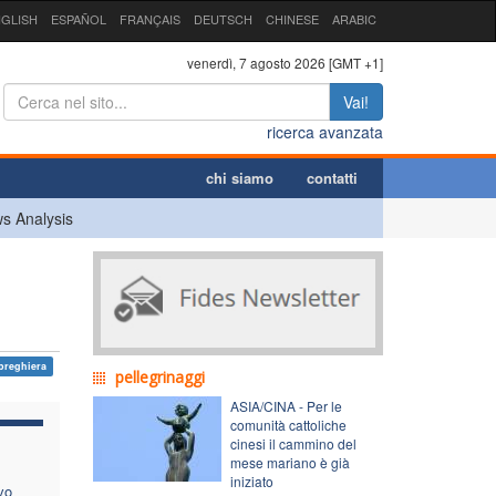
GLISH
ESPAÑOL
FRANÇAIS
DEUTSCH
CHINESE
ARABIC
venerdì, 7 agosto 2026 [GMT +1]
Vai!
ricerca avanzata
chi siamo
contatti
s Analysis
preghiera
pellegrinaggi
ASIA/CINA - Per le
comunità cattoliche
cinesi il cammino del
mese mariano è già
iniziato
vo