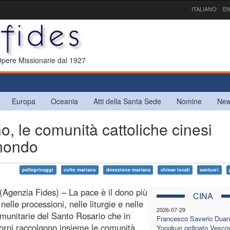
ITALIANO
EN
 Opere Missionarie dal 1927
Europa
Oceania
Atti della Santa Sede
Nomine
New
 le comunità cattoliche cinesi
 mondo
pellegrinaggi
culto mariano
devozione mariana
chiese locali
santuari
(Agenzia Fides) – La pace è il dono più
CINA
nelle processioni, nelle liturgie e nelle
2026-07-29
omunitarie del Santo Rosario che in
Francesco Saverio Duan
iorni raccolgono insieme le comunità
Yongkun ordinato Vesco