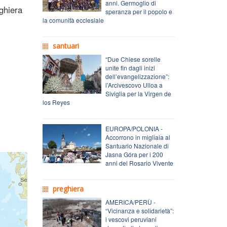
anni. Germoglio di
ghiera
speranza per il popolo e
la comunità ecclesiale
santuari
“Due Chiese sorelle
unite fin dagli inizi
dell’evangelizzazione”:
l’Arcivescovo Ulloa a
Siviglia per la Virgen de
los Reyes
EUROPA/POLONIA -
Accorrono in migliaia al
Santuario Nazionale di
Jasna Góra per i 200
anni del Rosario Vivente
preghiera
AMERICA/PERÙ -
“Vicinanza e solidarietà”:
i vescovi peruviani