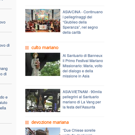
ASIA/CINA - Continuano
i pellegrinaggi del
ovo
“Giubileo della
Speranza”, nel segno
della carità
ovo di
culto mariano
Al Santuario di Banneux
il Primo Festival Mariano
Missionario: Maria, volto
hang
del dialogo e della
o di
missione in Asia
ASIA/VIETNAM - 90mila
do e
pellegrini al Santuario
mariano di La Vang per
aiuto
la festa dell'Assunta
ella
devozione mariana
“Due Chiese sorelle