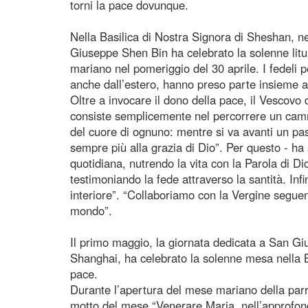
torni la pace dovunque.
Nella Basilica di Nostra Signora di Sheshan, ne
Giuseppe Shen Bin ha celebrato la solenne litu
mariano nel pomeriggio del 30 aprile. I fedeli p
anche dall’estero, hanno preso parte insieme a
Oltre a invocare il dono della pace, il Vescovo
consiste semplicemente nel percorrere un cammi
del cuore di ognuno: mentre si va avanti un pas
sempre più alla grazia di Dio”. Per questo - ha 
quotidiana, nutrendo la vita con la Parola di D
testimoniando la fede attraverso la santità. In
interiore”. “Collaboriamo con la Vergine seguen
mondo”.
Il primo maggio, la giornata dedicata a San Gi
Shanghai, ha celebrato la solenne mesa nella B
pace.
Durante l’apertura del mese mariano della parro
motto del mese “Venerare Maria, nell’approfond