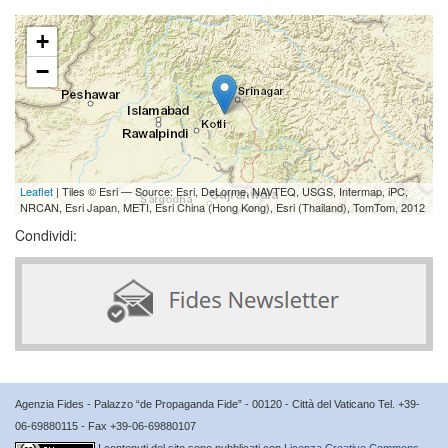
+
−
Leaflet
| Tiles © Esri — Source: Esri, DeLorme, NAVTEQ, USGS, Intermap, iPC,
NRCAN, Esri Japan, METI, Esri China (Hong Kong), Esri (Thailand), TomTom, 2012
Condividi:
Agenzia Fides - Palazzo “de Propaganda Fide” - 00120 - Città del Vaticano Tel. +39-
06-69880115 - Fax +39-06-69880107
I contenuti del sito sono pubblicati con
Licenza Creative Commons