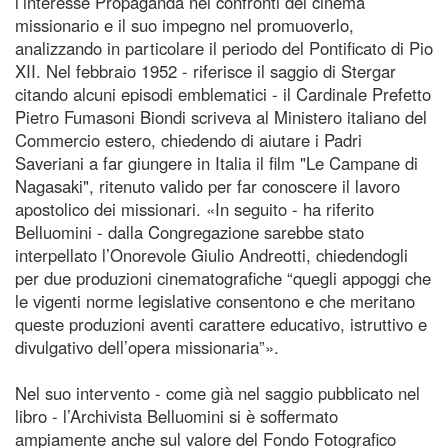
l’interesse Propaganda nei confronti del cinema
missionario e il suo impegno nel promuoverlo,
analizzando in particolare il periodo del Pontificato di Pio
XII. Nel febbraio 1952 - riferisce il saggio di Stergar
citando alcuni episodi emblematici - il Cardinale Prefetto
Pietro Fumasoni Biondi scriveva al Ministero italiano del
Commercio estero, chiedendo di aiutare i Padri
Saveriani a far giungere in Italia il film "Le Campane di
Nagasaki", ritenuto valido per far conoscere il lavoro
apostolico dei missionari. «In seguito - ha riferito
Belluomini - dalla Congregazione sarebbe stato
interpellato l’Onorevole Giulio Andreotti, chiedendogli
per due produzioni cinematografiche “quegli appoggi che
le vigenti norme legislative consentono e che meritano
queste produzioni aventi carattere educativo, istruttivo e
divulgativo dell’opera missionaria”».
Nel suo intervento - come già nel saggio pubblicato nel
libro - l’Archivista Belluomini si è soffermato
ampiamente anche sul valore del Fondo Fotografico