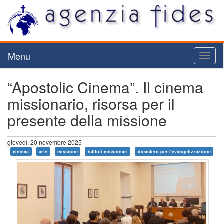
Menu
Toggl
naviga
“Apostolic Cinema”. Il cinema
missionario, risorsa per il
presente della missione
giovedì, 20 novembre 2025
cinema
arte
missione
istituti missionari
dicastero per l'evangelizzazione