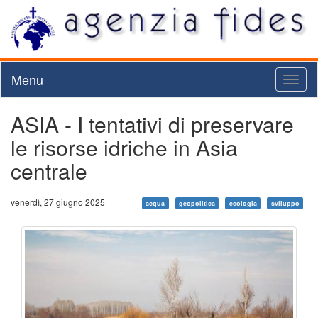
Menu
Toggl
naviga
ASIA - I tentativi di preservare
le risorse idriche in Asia
centrale
venerdì, 27 giugno 2025
acqua
geopolitica
ecologia
sviluppo