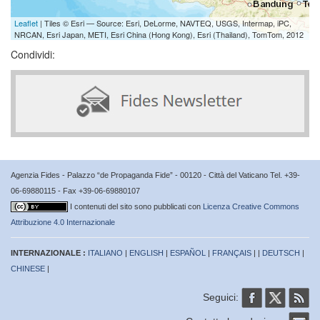
Leaflet
| Tiles © Esri — Source: Esri, DeLorme, NAVTEQ, USGS, Intermap, iPC,
NRCAN, Esri Japan, METI, Esri China (Hong Kong), Esri (Thailand), TomTom, 2012
Condividi:
Agenzia Fides - Palazzo “de Propaganda Fide” - 00120 - Città del Vaticano Tel. +39-
06-69880115 - Fax +39-06-69880107
I contenuti del sito sono pubblicati con
Licenza Creative Commons
Attribuzione 4.0 Internazionale
INTERNAZIONALE :
ITALIANO
|
ENGLISH
|
ESPAÑOL
|
FRANÇAIS
| |
DEUTSCH
|
CHINESE
|
Seguici: