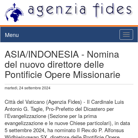
Menu
Toggl
naviga
ASIA/INDONESIA - Nomina
del nuovo direttore delle
Pontificie Opere Missionarie
martedì, 24 settembre 2024
Città del Vaticano (Agenzia Fides) - Il Cardinale Luis
Antonio G. Tagle, Pro-Prefetto del Dicastero per
l’Evangelizzazione (Sezione per la prima
evangelizzazione e le nuove Chiese particolari), in data
5 settembre 2024, ha nominato Il Rev.do P. Alfonsus
Widhiwiryawan SX, direttore delle Pontificie Opere