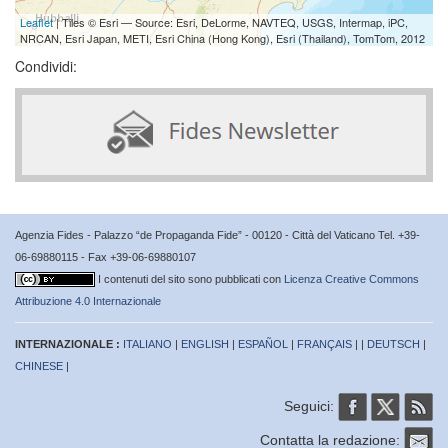
Leaflet
| Tiles © Esri — Source: Esri, DeLorme, NAVTEQ, USGS, Intermap, iPC,
NRCAN, Esri Japan, METI, Esri China (Hong Kong), Esri (Thailand), TomTom, 2012
Condividi:
Agenzia Fides - Palazzo “de Propaganda Fide” - 00120 - Città del Vaticano Tel. +39-
06-69880115 - Fax +39-06-69880107
I contenuti del sito sono pubblicati con
Licenza Creative Commons
Attribuzione 4.0 Internazionale
INTERNAZIONALE :
ITALIANO
|
ENGLISH
|
ESPAÑOL
|
FRANÇAIS
| |
DEUTSCH
|
CHINESE
|
Seguici:
Contatta la redazione: