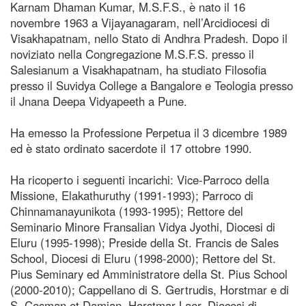
Karnam Dhaman Kumar, M.S.F.S., è nato il 16
novembre 1963 a Vijayanagaram, nell’Arcidiocesi di
Visakhapatnam, nello Stato di Andhra Pradesh. Dopo il
noviziato nella Congregazione M.S.F.S. presso il
Salesianum a Visakhapatnam, ha studiato Filosofia
presso il Suvidya College a Bangalore e Teologia presso
il Jnana Deepa Vidyapeeth a Pune.
Ha emesso la Professione Perpetua il 3 dicembre 1989
ed è stato ordinato sacerdote il 17 ottobre 1990.
Ha ricoperto i seguenti incarichi: Vice-Parroco della
Missione, Elakathuruthy (1991-1993); Parroco di
Chinnamanayunikota (1993-1995); Rettore del
Seminario Minore Fransalian Vidya Jyothi, Diocesi di
Eluru (1995-1998); Preside della St. Francis de Sales
School, Diocesi di Eluru (1998-2000); Rettore del St.
Pius Seminary ed Amministratore della St. Pius School
(2000-2010); Cappellano di S. Gertrudis, Horstmar e di
S. Cosman et Damian, Horstmar-Laer, Diocesi di