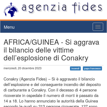
Menu
Toggl
naviga
AFRICA/GUINEA - Si aggrava
il bilancio delle vittime
dell’esplosione di Conakry
mercoledì, 20 dicembre 2023
incendi
papa francesco
Conakry (Agenzia Fides) – Si è aggravato il bilancio
dell’esplosione e del conseguente incendio del deposito
di carburante a Conakry. Con il decesso di 4 persone
ricoverate in ospedale il numero di morti è passato da
14 a 18. Lo hanno annunciato le autorità della Guinea
secondo le quali su 212 persone ricoverate, 127 sono