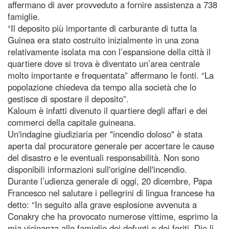
affermano di aver provveduto a fornire assistenza a 738
famiglie.
“Il deposito più importante di carburante di tutta la
Guinea era stato costruito inizialmente in una zona
relativamente isolata ma con l’espansione della città il
quartiere dove si trova è diventato un’area centrale
molto importante e frequentata” affermano le fonti. “La
popolazione chiedeva da tempo alla società che lo
gestisce di spostare il deposito”.
Kaloum è infatti divenuto il quartiere degli affari e dei
commerci della capitale guineana.
Un'indagine giudiziaria per "incendio doloso" è stata
aperta dal procuratore generale per accertare le cause
del disastro e le eventuali responsabilità. Non sono
disponibili informazioni sull'origine dell'incendio.
Durante l’udienza generale di oggi, 20 dicembre, Papa
Francesco nel salutare i pellegrini di lingua francese ha
detto: “In seguito alla grave esplosione avvenuta a
Conakry che ha provocato numerose vittime, esprimo la
mia vicinanza alle famiglie dei defunti e dei feriti. Dio li