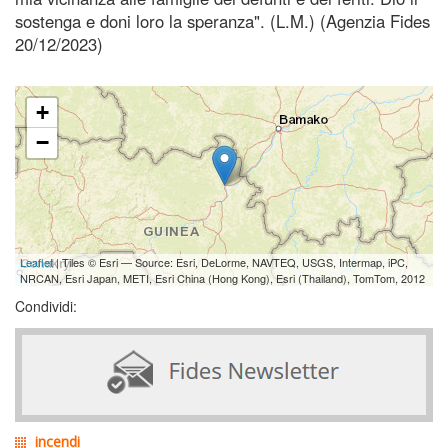
sostenga e doni loro la speranza". (L.M.) (Agenzia Fides
20/12/2023)
+
−
Leaflet
| Tiles © Esri — Source: Esri, DeLorme, NAVTEQ, USGS, Intermap, iPC,
NRCAN, Esri Japan, METI, Esri China (Hong Kong), Esri (Thailand), TomTom, 2012
Condividi:
incendi