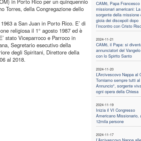
(POM) in Porto Rico per un quinquennio
CAM6, Papa Francesco 
o Torres, della Congregazione dello
missionari americani: La
sorgente della missione 
gioia dei discepoli dopo
o 1963 a San Juan in Porto Rico. E’ di
l’incontro con Cristo Ris
one religiosa il 1° agosto 1987 ed è
E’ stato Viceparroco e Parroco in
2024-11-21
na, Segretario esecutivo della
CAM6, il Papa: si divent
annunciatori del Vangelo
re degli Spiritani, Direttore della
con lo Spirito Santo
06 al 2018.
2024-11-20
L’Arcivescovo Nappa al
Torniamo sempre tutti al
Annuncio", sorgente viva
ogni opera della Chiesa
2024-11-19
Inizia il VI Congresso
Americano Missionario, 
12mila persone
2024-11-17
L’Arcivescovo Nappa all