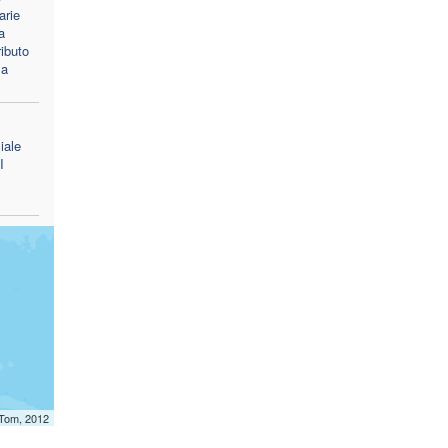
arie
a
ibuto
sa
iale
I
mTom, 2012