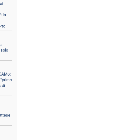
ai
è la
orto
a
 solo
 CAM6:
 "primo
 di
attese
e