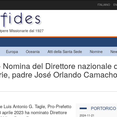
ITALIANO
EN
 Opere Missionarie dal 1927
Europa
Oceania
Atti della Santa Sede
Nomine
New
mina del Direttore nazionale d
arie, padre José Orlando Camach
le Luis Antonio G. Tagle, Pro-Prefetto
PORTORICO
8 aprile 2023 ha nominato Direttore
2024-11-21