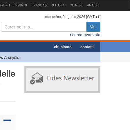
GLISH
ESPAÑOL
FRANÇAIS
DEUTSCH
CHINESE
ARABIC
domenica, 9 agosto 2026 [GMT +1]
Vai!
ricerca avanzata
chi siamo
contatti
s Analysis
elle
o