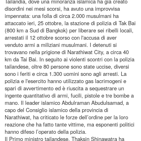
Tailandia, dove una minoranza islamica ha già creato
disordini nei mesi scorsi, ha avuto una improvvisa
impennata: una folla di circa 2.000 musulmani ha
attaccato ieri, 25 ottobre, la stazione di polizia di Tak Bai
(800 km a Sud di Bangkok) per liberare sei ribelli locali,
arrestati il 12 ottobre scorso con l'accusa di aver
venduto armi a miliziani musulmani. I detenuti si
trovavano nella prigione di Narathiwat City, a circa 40
km da Tai Bai. In seguito ai violenti scontri con la polizia
tailandese, oltre 80 persone sono state uccise, diversi
sono i feriti e circa 1.300 uomini sono agli arresti. La
polizia e l'esercito hanno utilizzato gas lacrimogeni e
spari di avvertimento ed è riuscita a sequestrare un
ingente quantitativo di armi, fucili, pistole e tre bombe a
mano. Il leader islamico Abdulraman Abudulsamad, a
capo del Consiglio islamico della provincia di
Narathiwat, ha criticato le forze dell’ordine per la loro
reazione che ha fatto tante vittime, ma esponenti politici
hanno difeso l’operato della polizia.
Il Primo ministro tailandese, Thaksin Shinawatra ha