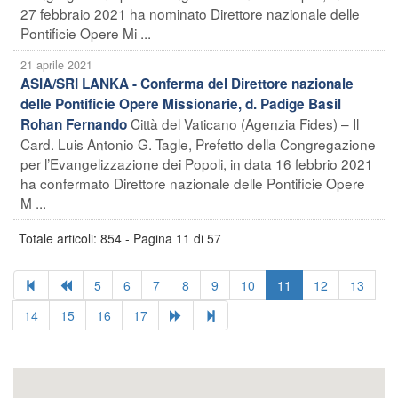
27 febbraio 2021 ha nominato Direttore nazionale delle
Pontificie Opere Mi ...
21 aprile 2021
ASIA/SRI LANKA - Conferma del Direttore nazionale
delle Pontificie Opere Missionarie, d. Padige Basil
Città del Vaticano (Agenzia Fides) – Il
Rohan Fernando
Card. Luis Antonio G. Tagle, Prefetto della Congregazione
per l’Evangelizzazione dei Popoli, in data 16 febbrio 2021
ha confermato Direttore nazionale delle Pontificie Opere
M ...
Totale articoli: 854 - Pagina 11 di 57
5
6
7
8
9
10
11
12
13
14
15
16
17