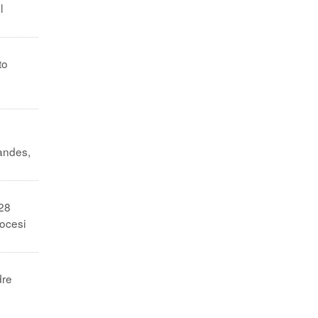
l
to
nandes,
 28
iocesi
dre