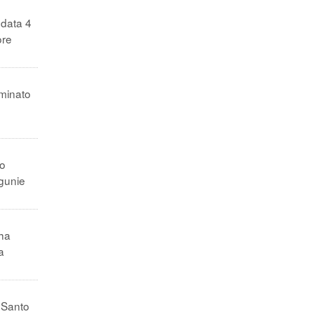
 data 4
ore
ominato
to
sgunie
 ha
a
l Santo