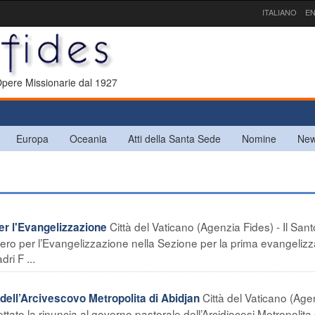
ITALIANO
EN
 Opere Missionarie dal 1927
Europa
Oceania
Atti della Santa Sede
Nomine
New
Città del Vaticano (Agenzia Fides) - Il Sant
r l'Evangelizzazione
ro per l’Evangelizzazione nella Sezione per la prima evangeliz
ri F ...
Città del Vaticano (Age
ll’Arcivescovo Metropolita di Abidjan
tato la rinuncia al governo pastorale dell’Arcidiocesi Metropolita 