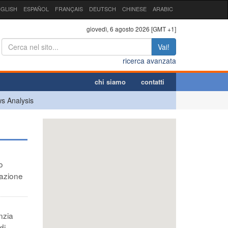
GLISH
ESPAÑOL
FRANÇAIS
DEUTSCH
CHINESE
ARABIC
giovedì, 6 agosto 2026 [GMT +1]
Vai!
ricerca avanzata
chi siamo
contatti
s Analysis
o
zazione
nzia
di