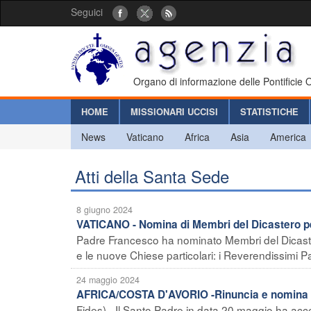
Seguici
Organo di informazione delle Pontificie
HOME
MISSIONARI UCCISI
STATISTICHE
News
Vaticano
Africa
Asia
America
Atti della Santa Sede
8 giugno 2024
VATICANO - Nomina di Membri del Dicastero pe
Padre Francesco ha nominato Membri del Dicaste
e le nuove Chiese particolari: i Reverendissimi Pad
24 maggio 2024
AFRICA/COSTA D'AVORIO -Rinuncia e nomina de
Fides) - Il Santo Padre in data 20 maggio ha accet