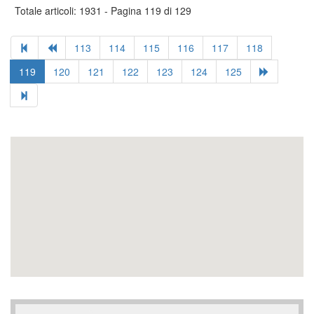
Totale articoli: 1931 - Pagina 119 di 129
113
114
115
116
117
118
119
120
121
122
123
124
125