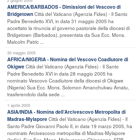
2 giugno 2005
AMERICA/BARBADOS - Dimissioni del Vescovo di
Città del Vaticano (Agenzia Fides) - Il Santo
Bridgetown
Padre Benedetto XVI, in data 31 maggio 2005 ha
accettato la rinuncia al governo pastorale della diocesi di
Bridgetown (Barbados), presentata da Sua Ecc. Mons.
Malcolm Patric ...
30 maggio 2005
AFRICA/NIGERIA - Nomina del Vescovo Coadiutore di
Città del Vaticano (Agenzia Fides) - Il Santo
Okigwe
Padre Benedetto XVI in data 28 maggio 2005 ha
nominato Vescovo Coadiutore della diocesi di Okigwe
(Nigeria) Sua Ecc. Mons. Solomon Amanchukwu Amatu,
trasferendolo dalla sede ...
1 aprile 2005
ASIA/INDIA - Nomina dell’Arcivescovo Metropolita di
Città del Vaticano (Agenzia Fides) - Il
Madras-Mylapore
Santo Padre Giovanni Paolo II, in data 19 marzo 2005, ha
nominato Arcivescovo metropolita di Madras-Mylapore
(India), Sua Ecc. Mons. Malayappan Chinnappa, SDB,