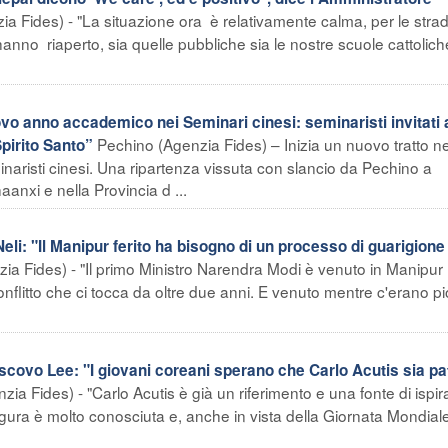
 Fides) - "La situazione ora è relativamente calma, per le stra
hanno riaperto, sia quelle pubbliche sia le nostre scuole cattoliche
vo anno accademico nei Seminari cinesi: seminaristi invitati 
Pechino (Agenzia Fides) – Inizia un nuovo tratto ne
Spirito Santo”
aristi cinesi. Una ripartenza vissuta con slancio da Pechino a
anxi e nella Provincia d ...
li: "Il Manipur ferito ha bisogno di un processo di guarigione
ia Fides) - "Il primo Ministro Narendra Modi è venuto in Manipur
nflitto che ci tocca da oltre due anni. E venuto mentre c'erano p
covo Lee: "I giovani coreani sperano che Carlo Acutis sia pa
zia Fides) - "Carlo Acutis è già un riferimento e una fonte di ispir
figura è molto conosciuta e, anche in vista della Giornata Mondiale