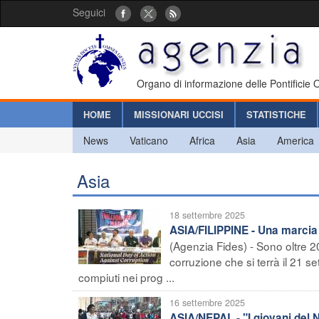
Seguici
Organo di informazione delle Pontificie
HOME
MISSIONARI UCCISI
STATISTICHE
News
Vaticano
Africa
Asia
America
Asia
18 settembre 2025
ASIA/FILIPPINE - Una marcia 
(Agenzia Fides) - Sono oltre 2
corruzione che si terrà il 21 s
compiuti nei prog ...
16 settembre 2025
ASIA/NEPAL - "I giovani del N