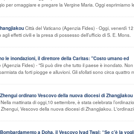
io per omaggiare e pregare la Vergine Maria. Oggi esprimiamo l
Città del Vaticano (Agenzia Fides) - Oggi, venerdì 12
Zhangjiakou
li effetti civili e la presa di possesso dell’ufficio di S. E. Mons.
 le inondazioni, il direttore della Caritas: "Costo umano ed
 (Agenzia Fides) - "Si può dire che tutto il paese è inondato. Non
armiata da forti piogge e alluvioni. Gli sfollati sono circa quattro m
hengui ordinato Vescovo della nuova diocesi di Zhangjiakou
Nella mattinata di oggi,10 settembre, è stata celebrata l’ordinazi
hengui, Vescovo della nuova diocesi di Zhangjiakou. L'ordinazi
mbardamento a Doha, il Vescovo Iyad Twal: “Se c'è la vogli