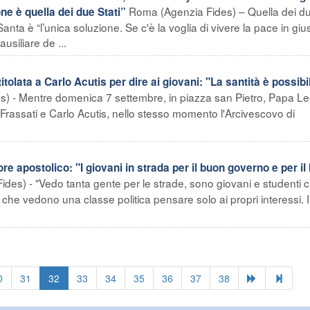
Roma (Agenzia Fides) – Quella dei d
ne è quella dei due Stati”
Santa è “l’unica soluzione. Se c'è la voglia di vivere la pace in gius
usiliare de ...
tolata a Carlo Acutis per dire ai giovani: "La santità è possibi
) - Mentre domenica 7 settembre, in piazza san Pietro, Papa L
rassati e Carlo Acutis, nello stesso momento l'Arcivescovo di
 apostolico: "I giovani in strada per il buon governo e per il 
es) - "Vedo tanta gente per le strade, sono giovani e studenti 
che vedono una classe politica pensare solo ai propri interessi. I
0
31
32
33
34
35
36
37
38