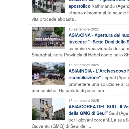
Kathmandu (Agenzia
apostolico
vi sono dimostranti. le scuole 
vita procede abbasta ...
16 settembre 2025
ASIA/CINA - Apertura del nuo
invocare “i Sette Doni dello 
cammino vocazionale dei semin
Shanghai, nella Provincia di Hebei come nello Sha
15 settembre 2025
ASIA/INDIA - L'Arcivescovo Ne
Imphal (Agenz
riconciliazione"
promettere una soluzione al co
monsoniche. Ha parlato di pace, pro ...
13 settembre 2025
ASIA/COREA DEL SUD - Il Ves
Seul (Agen
della GMG di Seul"
per i giovani coreani. La sua 
Gioventù (GMG) di Seul del ...