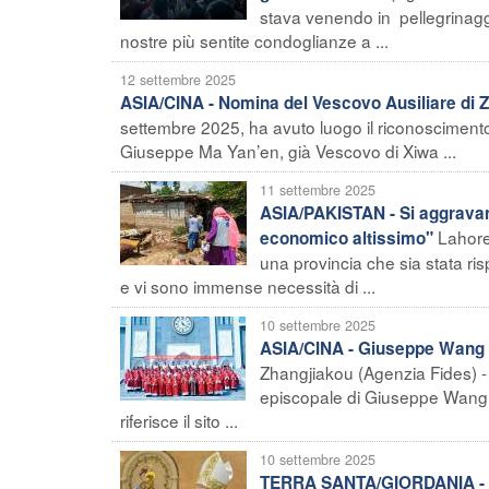
stava venendo in pellegrinagg
nostre più sentite condoglianze a ...
12 settembre 2025
ASIA/CINA - Nomina del Vescovo Ausiliare di 
settembre 2025, ha avuto luogo il riconoscimento ag
Giuseppe Ma Yan’en, già Vescovo di Xiwa ...
11 settembre 2025
ASIA/PAKISTAN - Si aggravano
Lahore
economico altissimo"
una provincia che sia stata risp
e vi sono immense necessità di ...
10 settembre 2025
ASIA/CINA - Giuseppe Wang Z
Zhangjiakou (Agenzia Fides) - 
episcopale di Giuseppe Wang Z
riferisce il sito ...
10 settembre 2025
TERRA SANTA/GIORDANIA - Bo