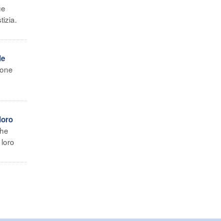
ue
tizia.
le
eone
loro
che
 loro