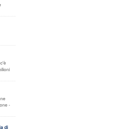
e
 c'è
ilioni
one
one -
a di