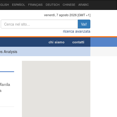
GLISH
ESPAÑOL
FRANÇAIS
DEUTSCH
CHINESE
ARABIC
venerdì, 7 agosto 2026 [GMT +1]
Vai!
ricerca avanzata
chi siamo
contatti
s Analysis
Manila
a