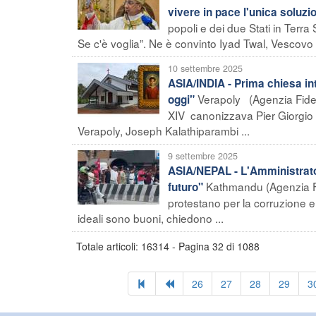
vivere in pace l'unica soluzio
popoli e dei due Stati in Terra 
Se c'è voglia”. Ne è convinto Iyad Twal, Vescovo a
10 settembre 2025
ASIA/INDIA - Prima chiesa inti
Verapoly (Agenzia Fides
oggi"
XIV canonizzava Pier Giorgio F
Verapoly, Joseph Kalathiparambi ...
9 settembre 2025
ASIA/NEPAL - L'Amministratore
Kathmandu (Agenzia Fid
futuro"
protestano per la corruzione e 
ideali sono buoni, chiedono ...
Totale articoli: 16314 - Pagina 32 di 1088
26
27
28
29
3