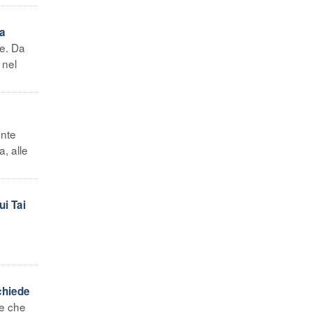
va
te. Da
 nel
ente
, alle
ui Tai
chiede
le che