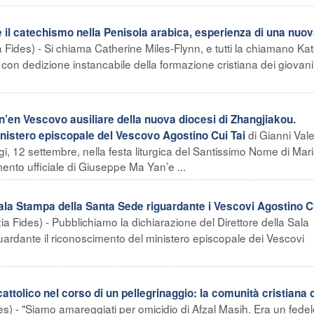
il catechismo nella Penisola arabica, esperienza di una nuo
Fides) - Si chiama Catherine Miles-Flynn, e tutti la chiamano Ka
 con dedizione instancabile della formazione cristiana dei giovani
’en Vescovo ausiliare della nuova diocesi di Zhangjiakou.
di Gianni Val
inistero episcopale del Vescovo Agostino Cui Tai
, 12 settembre, nella festa liturgica del Santissimo Nome di Maria
mento ufficiale di Giuseppe Ma Yan’e ...
Sala Stampa della Santa Sede riguardante i Vescovi Agostino C
ia Fides) - Pubblichiamo la dichiarazione del Direttore della Sala
uardante il riconoscimento del ministero episcopale dei Vescovi
ttolico nel corso di un pellegrinaggio: la comunità cristiana 
s) - "Siamo amareggiati per omicidio di Afzal Masih. Era un fede