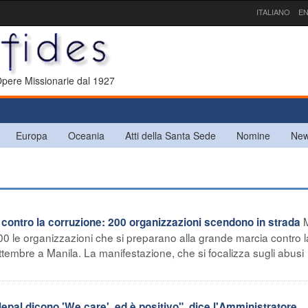
ITALIANO
EN
 Opere Missionarie dal 1927
Europa
Oceania
Atti della Santa Sede
Nomine
New
contro la corruzione: 200 organizzazioni scendono in strada
00 le organizzazioni che si preparano alla grande marcia contro l
ettembre a Manila. La manifestazione, che si focalizza sugli abusi
epal dicono 'We care', ed è positivo", dice l'Amministratore