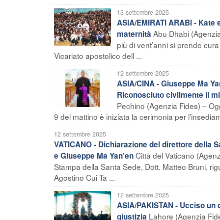
13 settembre 2025
ASIA/EMIRATI ARABI - Kate e 
Abu Dhabi (Agenzia 
maternità
più di vent’anni si prende cura
Vicariato apostolico dell ...
12 settembre 2025
ASIA/CINA - Giuseppe Ma Yan
Riconosciuto civilmente il m
Pechino (Agenzia Fides) – Oggi
9 del mattino è iniziata la cerimonia per l’insedia
12 settembre 2025
VATICANO - Dichiarazione del direttore della 
Città del Vaticano (Agenz
e Giuseppe Ma Yan’en
Stampa della Santa Sede, Dott. Matteo Bruni, rig
Agostino Cui Ta ...
12 settembre 2025
ASIA/PAKISTAN - Ucciso un ca
Lahore (Agenzia Fide
giustizia