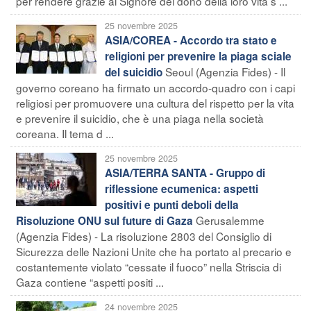
per rendere grazie al Signore del dono della loro vita s ...
25 novembre 2025
ASIA/COREA - Accordo tra stato e
religioni per prevenire la piaga sciale
Seoul (Agenzia Fides) - Il
del suicidio
governo coreano ha firmato un accordo-quadro con i capi
religiosi per promuovere una cultura del rispetto per la vita
e prevenire il suicidio, che è una piaga nella società
coreana. Il tema d ...
25 novembre 2025
ASIA/TERRA SANTA - Gruppo di
riflessione ecumenica: aspetti
positivi e punti deboli della
Gerusalemme
Risoluzione ONU sul future di Gaza
(Agenzia Fides) - La risoluzione 2803 del Consiglio di
Sicurezza delle Nazioni Unite che ha portato al precario e
costantemente violato “cessate il fuoco” nella Striscia di
Gaza contiene “aspetti positi ...
24 novembre 2025