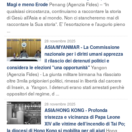
Penang (Agenzia Fides) – “In
Magi e meno Erode
qualsiasi circostanza, continuiamo a raccontare la storia
di Gesù all’Asia e al mondo. Non ci stancheremo mai di
raccontare la Sua storia”. E’ l’esortazione e l’augurio pieno
...
28 novembre 2025
ASIA/MYANMAR - La Commissione
nazionale per i diritti umani apprezza
il rilascio dei detenuti politici e
Yangon
considera le elezioni "una opportunità"
(Agenzia Fides) - La giunta militare birmana ha rilasciato
oltre 3mila prigionieri politici, rimessi in libertà dal carcere
di Insein, a Yangon. I detenuti erano stati arrestati perchè
oppositori del regime, d ...
28 novembre 2025
ASIA/HONG KONG - Profonda
tristezza e vicinanza di Papa Leone
XIV alle vittime dell’incendio di Tai Po;
Hong
la diocesi di Hong Kong si mobilita per gli aiuti