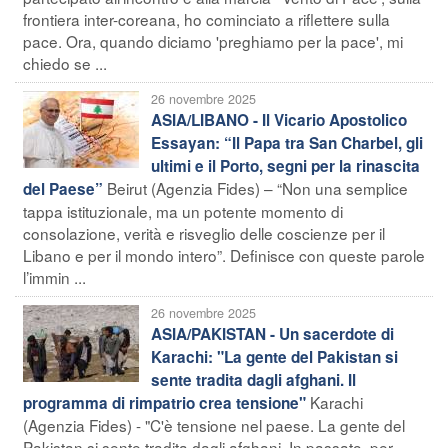
frontiera inter-coreana, ho cominciato a riflettere sulla
pace. Ora, quando diciamo 'preghiamo per la pace', mi
chiedo se ...
26 novembre 2025
ASIA/LIBANO - Il Vicario Apostolico
Essayan: “Il Papa tra San Charbel, gli
ultimi e il Porto, segni per la rinascita
Beirut (Agenzia Fides) – “Non una semplice
del Paese”
tappa istituzionale, ma un potente momento di
consolazione, verità e risveglio delle coscienze per il
Libano e per il mondo intero”. Definisce con queste parole
l’immin ...
26 novembre 2025
ASIA/PAKISTAN - Un sacerdote di
Karachi: "La gente del Pakistan si
sente tradita dagli afghani. Il
Karachi
programma di rimpatrio crea tensione"
(Agenzia Fides) - "C'è tensione nel paese. La gente del
Pakistan si sente tradita dagli afghani. In passato, per