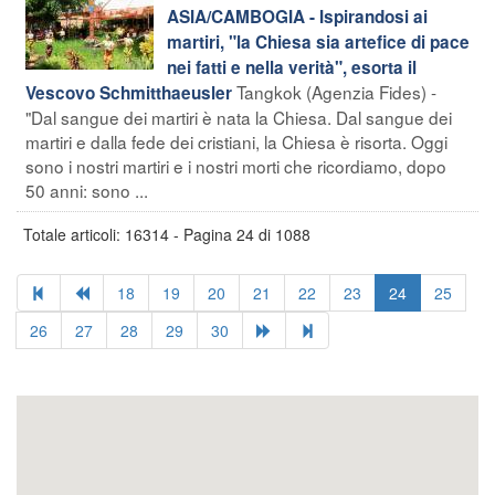
ASIA/CAMBOGIA - Ispirandosi ai
martiri, "la Chiesa sia artefice di pace
nei fatti e nella verità", esorta il
Tangkok (Agenzia Fides) -
Vescovo Schmitthaeusler
"Dal sangue dei martiri è nata la Chiesa. Dal sangue dei
martiri e dalla fede dei cristiani, la Chiesa è risorta. Oggi
sono i nostri martiri e i nostri morti che ricordiamo, dopo
50 anni: sono ...
Totale articoli: 16314 - Pagina 24 di 1088
18
19
20
21
22
23
24
25
26
27
28
29
30