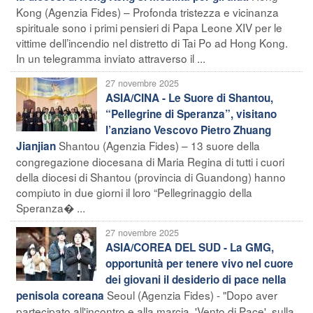
Kong (Agenzia Fides) – Profonda tristezza e vicinanza
spirituale sono i primi pensieri di Papa Leone XIV per le
vittime dell’incendio nel distretto di Tai Po ad Hong Kong.
In un telegramma inviato attraverso il ...
27 novembre 2025
ASIA/CINA - Le Suore di Shantou,
“Pellegrine di Speranza”, visitano
l’anziano Vescovo Pietro Zhuang
Shantou (Agenzia Fides) – 13 suore della
Jianjian
congregazione diocesana di Maria Regina di tutti i cuori
della diocesi di Shantou (provincia di Guandong) hanno
compiuto in due giorni il loro “Pellegrinaggio della
Speranza� ...
27 novembre 2025
ASIA/COREA DEL SUD - La GMG,
opportunità per tenere vivo nel cuore
dei giovani il desiderio di pace nella
Seoul (Agenzia Fides) - "Dopo aver
penisola coreana
partecipato all'incontro e alla marcia 'Vento di Pace', sulla