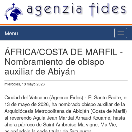
Menu
Toggl
naviga
ÁFRICA/COSTA DE MARFIL -
Nombramiento de obispo
auxiliar de Abiyán
miércoles, 13 mayo 2026
Ciudad del Vaticano (Agencia Fides) - El Santo Padre, el
13 de mayo de 2026, ha nombrado obispo auxiliar de la
Arquidiócesis Metropolitana de Abidján (Costa de Marfil)
al reverendo Aguia Jean Martial Arnaud Kouamé, hasta
ahora párroco de Saint Ambroise Ma vigne, Ma Vie,
asignándole la sede titular de Sutunurca.