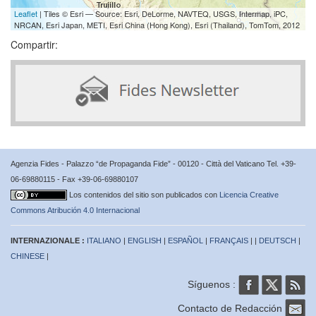
Leaflet
| Tiles © Esri — Source: Esri, DeLorme, NAVTEQ, USGS, Intermap, iPC,
NRCAN, Esri Japan, METI, Esri China (Hong Kong), Esri (Thailand), TomTom, 2012
Compartir:
Agenzia Fides - Palazzo “de Propaganda Fide” - 00120 - Città del Vaticano Tel. +39-
06-69880115 - Fax +39-06-69880107
Los contenidos del sitio son publicados con
Licencia Creative
Commons Atribución 4.0 Internacional
INTERNAZIONALE :
ITALIANO
|
ENGLISH
|
ESPAÑOL
|
FRANÇAIS
| |
DEUTSCH
|
CHINESE
|
Síguenos :
Contacto de Redacción