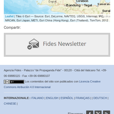
Leaflet
| Tiles © Esri — Source: Esri, DeLorme, NAVTEQ, USGS, Intermap, iPC,
NRCAN, Esri Japan, METI, Esri China (Hong Kong), Esri (Thailand), TomTom, 2012
Compartir:
Agenzia Fides - Palazzo “de Propaganda Fide” - 00120 - Città del Vaticano Tel. +39-
06-69880115 - Fax +39-06-69880107
Los contenidos del sitio son publicados con
Licencia Creative
Commons Atribución 4.0 Internacional
INTERNAZIONALE :
ITALIANO
|
ENGLISH
|
ESPAÑOL
|
FRANÇAIS
| |
DEUTSCH
|
CHINESE
|
Síguenos :