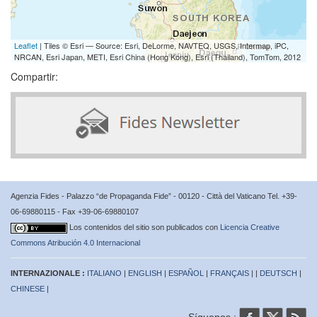
Leaflet
| Tiles © Esri — Source: Esri, DeLorme, NAVTEQ, USGS, Intermap, iPC,
NRCAN, Esri Japan, METI, Esri China (Hong Kong), Esri (Thailand), TomTom, 2012
Compartir:
Agenzia Fides - Palazzo “de Propaganda Fide” - 00120 - Città del Vaticano Tel. +39-
06-69880115 - Fax +39-06-69880107
Los contenidos del sitio son publicados con
Licencia Creative
Commons Atribución 4.0 Internacional
INTERNAZIONALE :
ITALIANO
|
ENGLISH
|
ESPAÑOL
|
FRANÇAIS
| |
DEUTSCH
|
CHINESE
|
Síguenos :