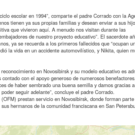
iclo escolar en 1994”, comparte el padre Corrado con la Ag
os tienen ya sus propias familias y desean enviar a sus hij
itiva que vivieron aquí. A menudo nos visitan durante las
embajadores de nuestro proyecto educativo”. El sacerdote a
os, ya se recuerda a los primeros fallecidos que “ocupan un
ió la vida en un accidente automovilístico, y Nikita, quien m
o reconocimiento en Novosibirsk y su modelo educativo es ad
s contado con el apoyo generoso de numerosos benefactores
ices de haber sembrado una buena semilla y damos gracias a
 poder seguir adelante”, concluye el padre Corrado.
s (OFM) prestan servicio en Novosibirsk, donde forman parte
n sus hermanos de la comunidad franciscana en San Petersbu