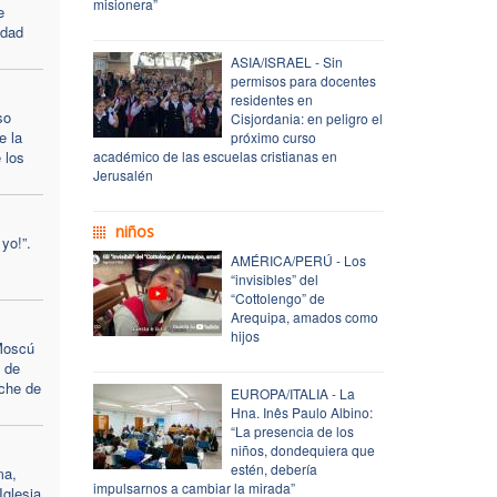
misionera”
e
idad
ASIA/ISRAEL - Sin
permisos para docentes
residentes en
so
Cisjordania: en peligro el
e la
próximo curso
 los
académico de las escuelas cristianas en
Jerusalén
niños
yo!”.
AMÉRICA/PERÚ - Los
“invisibles” del
“Cottolengo” de
Arequipa, amados como
hijos
 Moscú
 de
oche de
EUROPA/ITALIA - La
Hna. Inês Paulo Albino:
“La presencia de los
niños, dondequiera que
estén, debería
ma,
impulsarnos a cambiar la mirada”
Iglesia