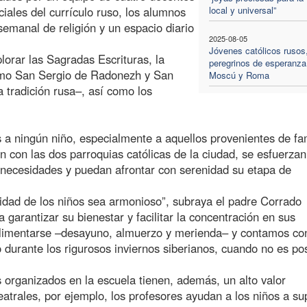
iales del currículo ruso, los alumnos
local y universal”
emanal de religión y un espacio diario
2025-08-05
Jóvenes católicos rusos
lorar las Sagradas Escrituras, la
peregrinos de esperanza
–como San Sergio de Radonezh y San
Moscú y Roma
 tradición rusa–, así como los
s a ningún niño, especialmente a aquellos provenientes de fa
n con las dos parroquias católicas de la ciudad, se esfuerzan
 necesidades y puedan afrontar con serenidad su etapa de
lidad de los niños sea armonioso”, subraya el padre Corrado
a garantizar su bienestar y facilitar la concentración en sus
 alimentarse –desayuno, almuerzo y merienda– y contamos co
 durante los rigurosos inviernos siberianos, cuando no es po
os organizados en la escuela tienen, además, un alto valor
atrales, por ejemplo, los profesores ayudan a los niños a su