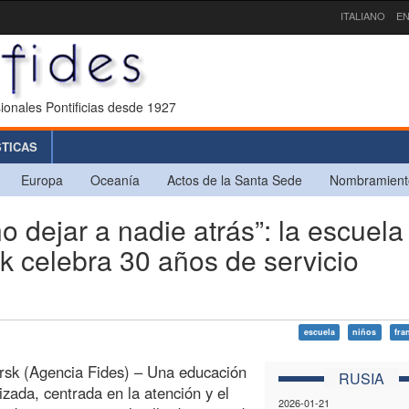
ITALIANO
EN
ionales Pontificias desde 1927
STICAS
Europa
Oceanía
Actos de la Santa Sede
Nombramient
dejar a nadie atrás”: la escuela
k celebra 30 años de servicio
escuela
niños
fra
rsk (Agencia Fides) – Una educación
RUSIA
izada, centrada en la atención y el
2026-01-21