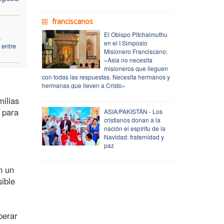
franciscanos
El Obispo Pitchaimuthu
,
en el I Simposio
 entre
Misionero Franciscano:
«Asia no necesita
misioneros que lleguen
con todas las respuestas. Necesita hermanos y
hermanas que lleven a Cristo»
milias
 para
ASIA/PAKISTÁN - Los
cristianos donan a la
nación el espíritu de la
Navidad: fraternidad y
paz
n un
sible
perar