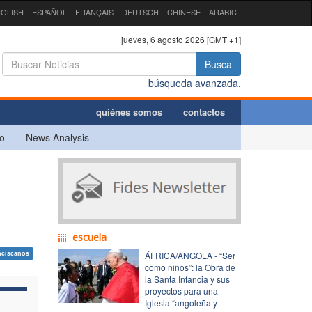
GLISH
ESPAÑOL
FRANÇAIS
DEUTSCH
CHINESE
ARABIC
jueves, 6 agosto 2026 [GMT +1]
Busca
búsqueda avanzada.
quiénes somos
contactos
o
News Analysis
escuela
nciscanos
ÁFRICA/ANGOLA - “Ser
como niños”: la Obra de
la Santa Infancia y sus
proyectos para una
Iglesia “angoleña y