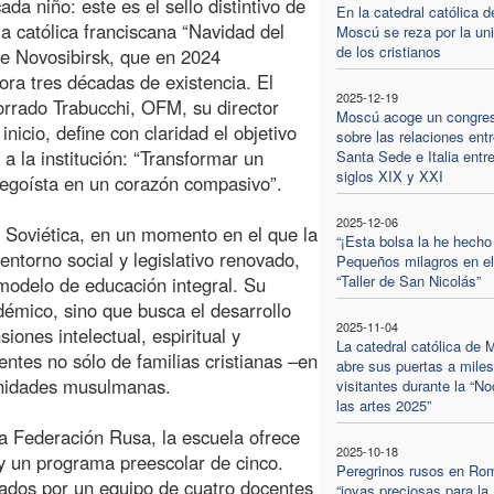
ada niño: este es el sello distintivo de
En la catedral católica d
la católica franciscana “Navidad del
Moscú se reza por la un
de los cristianos
e Novosibirsk, que en 2024
a tres décadas de existencia. El
2025-12-19
rrado Trabucchi, OFM, su director
Moscú acoge un congre
inicio, define con claridad el objetivo
sobre las relaciones entr
 a la institución: “Transformar un
Santa Sede e Italia entre
siglos XIX y XXI
egoísta en un corazón compasivo”.
2025-12-06
 Soviética, en un momento en el que la
“¡Esta bolsa la he hecho 
entorno social y legislativo renovado,
Pequeños milagros en el
“Taller de San Nicolás”
 modelo de educación integral. Su
démico, sino que busca el desarrollo
2025-11-04
ones intelectual, espiritual y
La catedral católica de
entes no sólo de familias cristianas –en
abre sus puertas a miles
unidades musulmanas.
visitantes durante la “N
las artes 2025”
a Federación Rusa, la escuela ofrece
2025-10-18
 y un programa preescolar de cinco.
Peregrinos rusos en Ro
iados por un equipo de cuatro docentes
“joyas preciosas para la 