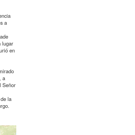
encia
os a
ñade
 lugar
urió en
mirado
, a
l Señor
 de la
rgo.