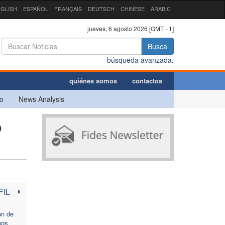
GLISH
ESPAÑOL
FRANÇAIS
DEUTSCH
CHINESE
ARABIC
jueves, 6 agosto 2026 [GMT +1]
Busca
búsqueda avanzada.
quiénes somos
contactos
o
News Analysis
o
FIL
on de
nos