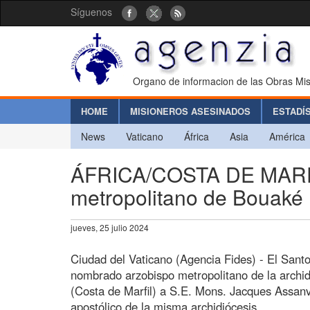
Síguenos
Organo de informacion de las Obras Mis
HOME
MISIONEROS ASESINADOS
ESTADÍ
News
Vaticano
África
Asia
América
ÁFRICA/COSTA DE MARFIL
metropolitano de Bouaké
jueves, 25 julio 2024
Ciudad del Vaticano (Agencia Fides) - El Santo
nombrado arzobispo metropolitano de la archi
(Costa de Marfil) a S.E. Mons. Jacques Assan
apostólico de la misma archidiócesis.