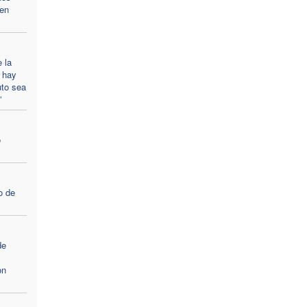
 en
e la
 hay
uto sea
”
o
o de
de
on