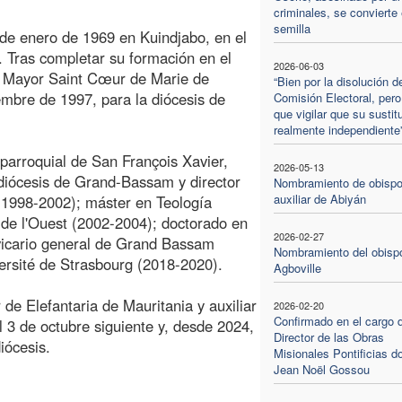
criminales, se convierte
semilla
de enero de 1969 en Kuindjabo, en el
. Tras completar su formación en el
2026-06-03
 Mayor Saint Cœur de Marie de
“Bien por la disolución d
mbre de 1997, para la diócesis de
Comisión Electoral, pero
que vigilar que su sustit
realmente independiente
parroquial de San François Xavier,
2026-05-13
 diócesis de Grand-Bassam y director
Nombramiento de obisp
auxiliar de Abiyán
 (1998-2002); máster en Teología
e de l'Ouest (2002-2004); doctorado en
2026-02-27
 vicario general de Grand Bassam
Nombramiento del obisp
ersité de Strasbourg (2018-2020).
Agboville
 de Elefantaria de Mauritania y auxiliar
2026-02-20
Confirmado en el cargo 
l 3 de octubre siguiente y, desde 2024,
Director de las Obras
iócesis.
Misionales Pontificias d
Jean Noël Gossou