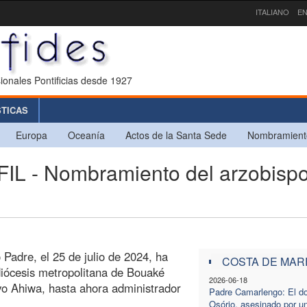
ITALIANO
EN
ionales Pontificias desde 1927
STICAS
Europa
Oceanía
Actos de la Santa Sede
Nombramient
 - Nombramiento del arzobisp
 Padre, el 25 de julio de 2024, ha
COSTA DE MAR
diócesis metropolitana de Bouaké
2026-06-18
vo Ahiwa, hasta ahora administrador
Padre Camarlengo: El d
Osório, asesinado por u