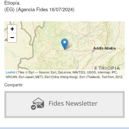
Etiopía.
(EG) (Agencia Fides 16/07/2024)
+
−
Leaflet
| Tiles © Esri — Source: Esri, DeLorme, NAVTEQ, USGS, Intermap, iPC,
NRCAN, Esri Japan, METI, Esri China (Hong Kong), Esri (Thailand), TomTom, 2012
Compartir: