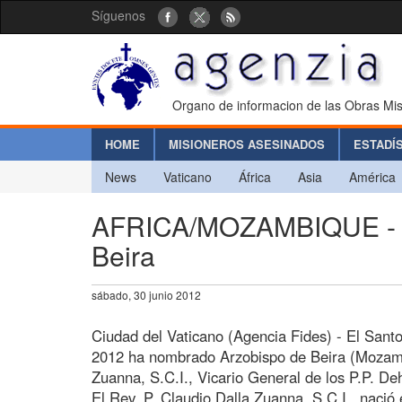
Síguenos
Organo de informacion de las Obras Mis
HOME
MISIONEROS ASESINADOS
ESTADÍ
News
Vaticano
África
Asia
América
AFRICA/MOZAMBIQUE - N
Beira
sábado, 30 junio 2012
Ciudad del Vaticano (Agencia Fides) - El Sant
2012 ha nombrado Arzobispo de Beira (Mozamb
Zuanna, S.C.I., Vicario General de los P.P. De
El Rev. P. Claudio Dalla Zuanna, S.C.I., naci