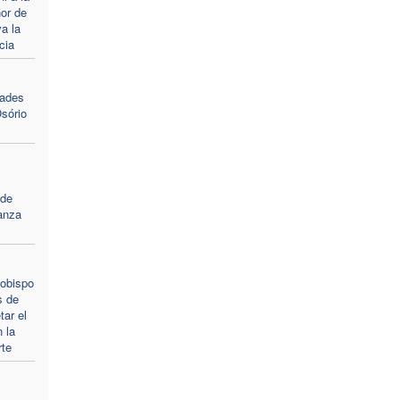
or de
va la
cia
dades
sório
 de
anza
 obispo
s de
tar el
 la
rte