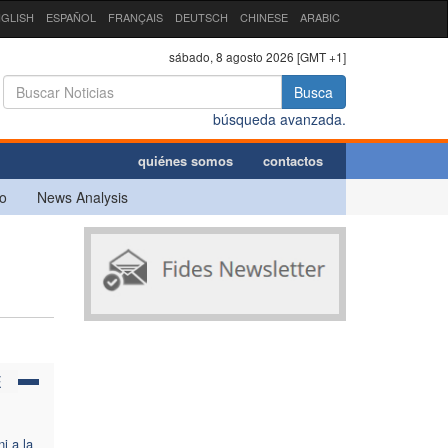
GLISH
ESPAÑOL
FRANÇAIS
DEUTSCH
CHINESE
ARABIC
sábado, 8 agosto 2026 [GMT +1]
Busca
búsqueda avanzada.
quiénes somos
contactos
o
News Analysis
E
i a la