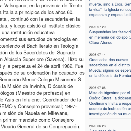
muerte, sino a Dios, Señ
la Valsugana, en la provincia de Trento,
la vida”: la Iglesia renue
Italia a principios de los años 60.
esperanza y espera justi
tal, continuó con la secundaria en la
, y luego asistió al instituto clásico
2026-07-20
 una institución educativa
Suspendidas las festivi
en memoria del obispo O
comenzó sus estudios de teología en
Citora Afonso
bteniendo el Bachillerato en Teología
ción de los Sacerdotes del Sagrado
2026-07-14
 Albisola Superiore (Savona). Hizo su
Ordenados dos nuevos
sacerdotes en el distrito
 y la perpetua el 24 de abril 1982. Fue
Mueda: signos de esper
espués de su ordenación ha ocupado los
en la diócesis de Pemba
 Seminario Menor-Colegio Misionero S.
la Misión de Invinha, Diócesis de
2026-07-06
eólogos (Maestro de profesos) en
Misa de trigesimo por el
Osório Citora: la diócesi
e Asís en Infulene, Coordinador de la
Quelimane invita a respe
MO y Consejero provincial; 1997-
secreto de instrucción en
a misión de Nauela en Milevane,
investigación de su mue
un primer mandato como Consejero
 Vicario General de su Congregación.
2026-06-28
A 51 años de la