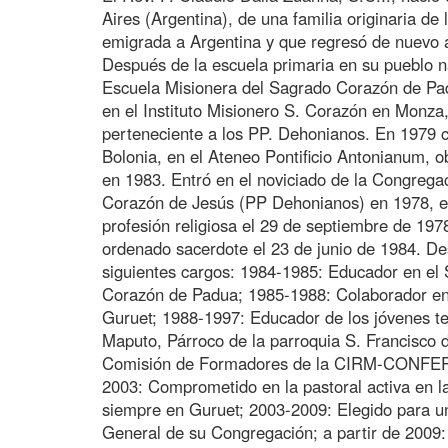
Aires (Argentina), de una familia originaria de 
emigrada a Argentina y que regresó de nuevo a 
Después de la escuela primaria en su pueblo na
Escuela Misionera del Sagrado Corazón de Padua
en el Instituto Misionero S. Corazón en Monza,
perteneciente a los PP. Dehonianos. En 1979 
Bolonia, en el Ateneo Pontificio Antonianum, o
en 1983. Entró en el noviciado de la Congrega
Corazón de Jesús (PP Dehonianos) en 1978, en
profesión religiosa el 29 de septiembre de 1978
ordenado sacerdote el 23 de junio de 1984. D
siguientes cargos: 1984-1985: Educador en el
Corazón de Padua; 1985-1988: Colaborador en 
Guruet; 1988-1997: Educador de los jóvenes t
Maputo, Párroco de la parroquia S. Francisco d
Comisión de Formadores de la CIRM-CONFERE
2003: Comprometido en la pastoral activa en l
siempre en Guruet; 2003-2009: Elegido para 
General de su Congregación; a partir de 2009: