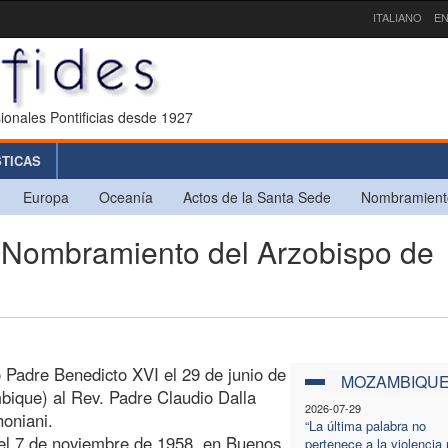
ITALIANO
EN
ionales Pontificias desde 1927
STICAS
Europa
Oceanía
Actos de la Santa Sede
Nombramient
ombramiento del Arzobispo de
o Padre Benedicto XVI el 29 de junio de
MOZAMBIQU
ique) al Rev. Padre Claudio Dalla
2026-07-29
honiani.
“La última palabra no
ó el 7 de noviembre de 1958, en Buenos
pertenece a la violencia n