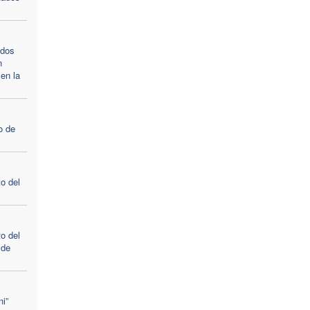
ados
n
en la
o de
o del
o del
 de
i”