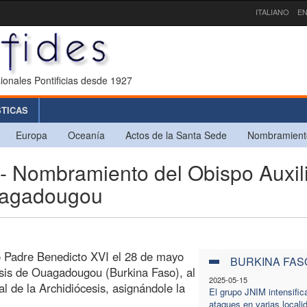
ITALIANO
EN
ionales Pontificias desde 1927
STICAS
Europa
Oceanía
Actos de la Santa Sede
Nombramient
Nombramiento del Obispo Auxili
Ouagadougou
o Padre Benedicto XVI el 28 de mayo
BURKINA FAS
esis de Ouagadougou (Burkina Faso), al
2025-05-15
 de la Archidiócesis, asignándole la
El grupo JNIM intensific
ataques en varias locali