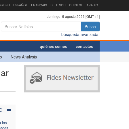
GLISH
ESPAÑOL
FRANÇAIS
DEUTSCH
CHINESE
ARABIC
domingo, 9 agosto 2026 [GMT +1]
Busca
búsqueda avanzada.
quiénes somos
contactos
o
News Analysis
ar
O
a los
dades