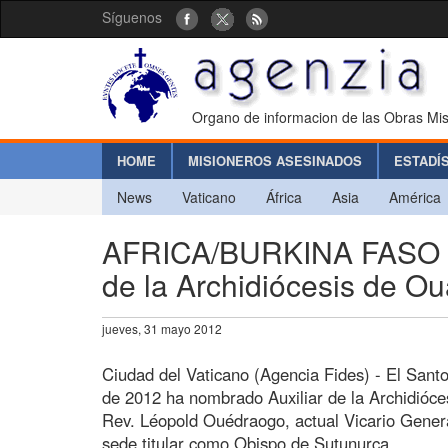
Síguenos
Organo de informacion de las Obras Mis
HOME
MISIONEROS ASESINADOS
ESTADÍ
News
Vaticano
África
Asia
América
AFRICA/BURKINA FASO - 
de la Archidiócesis de 
jueves, 31 mayo 2012
Ciudad del Vaticano (Agencia Fides) - El Sant
de 2012 ha nombrado Auxiliar de la Archidióc
Rev. Léopold Ouédraogo, actual Vicario General
sede titular como Obispo de Sutunurca.