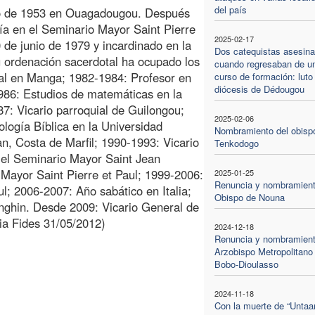
del país
nio de 1953 en Ouagadougou. Después
gía en el Seminario Mayor Saint Pierre
2025-02-17
 de junio de 1979 y incardinado en la
Dos catequistas asesin
 ordenación sacerdotal ha ocupado los
cuando regresaban de u
ial en Manga; 1982-1984: Profesor en
curso de formación: luto 
diócesis de Dédougou
1986: Estudios de matemáticas en la
7: Vicario parroquial de Guilongou;
2025-02-06
ología Bíblica en la Universidad
Nombramiento del obisp
n, Costa de Marfil; 1990-1993: Vicario
Tenkodogo
 el Seminario Mayor Saint Jean
 Mayor Saint Pierre et Paul; 1999-2006:
2025-01-25
Renuncia y nombramient
l; 2006-2007: Año sabático en Italia;
Obispo de Nouna
nghin. Desde 2009: Vicario General de
ia Fides 31/05/2012)
2024-12-18
Renuncia y nombramient
Arzobispo Metropolitano
Bobo-Dioulasso
2024-11-18
Con la muerte de “Untaan