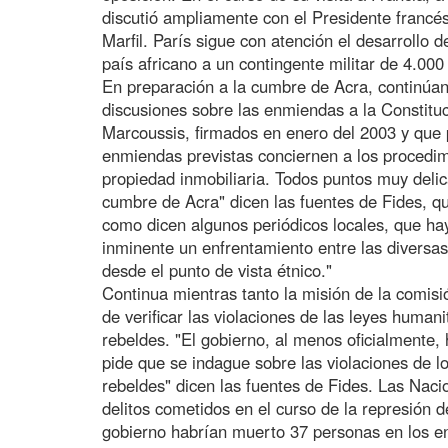
discutió ampliamente con el Presidente francés
Marfil. París sigue con atención el desarrollo 
país africano a un contingente militar de 4.00
En preparación a la cumbre de Acra, continúan
discusiones sobre las enmiendas a la Constituc
Marcoussis, firmados en enero del 2003 y que pu
enmiendas previstas conciernen a los procedimi
propiedad inmobiliaria. Todos puntos muy deli
cumbre de Acra" dicen las fuentes de Fides, q
como dicen algunos periódicos locales, que hay
inminente un enfrentamiento entre las diversa
desde el punto de vista étnico."
Continua mientras tanto la misión de la comi
de verificar las violaciones de las leyes human
rebeldes. "El gobierno, al menos oficialmente
pide que se indague sobre las violaciones de 
rebeldes" dicen las fuentes de Fides. Las Nac
delitos cometidos en el curso de la represión 
gobierno habrían muerto 37 personas en los e