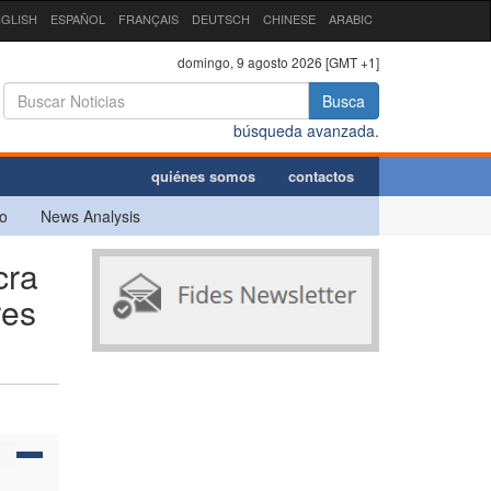
GLISH
ESPAÑOL
FRANÇAIS
DEUTSCH
CHINESE
ARABIC
domingo, 9 agosto 2026 [GMT +1]
Busca
búsqueda avanzada.
quiénes somos
contactos
o
News Analysis
cra
res