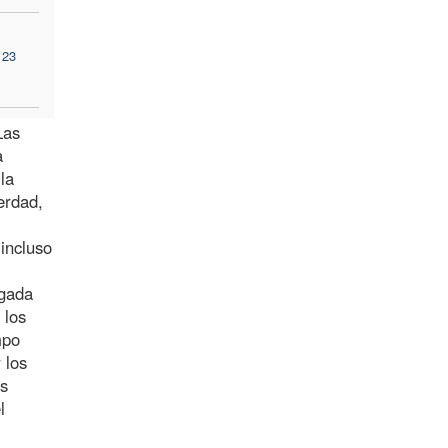
 23
Las
a
la
erdad,
incluso
rgada
 los
mpo
 los
es
l