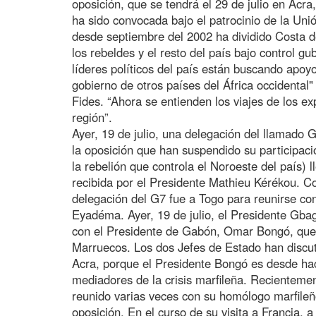
oposición, que se tendrá el 29 de julio en Acr
ha sido convocada bajo el patrocinio de la Unió
desde septiembre del 2002 ha dividido Costa d
los rebeldes y el resto del país bajo control gu
líderes políticos del país están buscando apoyo
gobierno de otros países del África occidental"
Fides. “Ahora se entienden los viajes de los ex
región”.
Ayer, 19 de julio, una delegación del llamado 
la oposición que han suspendido su participaci
la rebelión que controla el Noroeste del país) 
recibida por el Presidente Mathieu Kérékou. Con
delegación del G7 fue a Togo para reunirse co
Eyadéma. Ayer, 19 de julio, el Presidente Gba
con el Presidente de Gabón, Omar Bongó, que 
Marruecos. Los dos Jefes de Estado han discut
Acra, porque el Presidente Bongó es desde ha
mediadores de la crisis marfileña. Recienteme
reunido varias veces con su homólogo marfileñ
oposición. En el curso de su visita a Francia, 