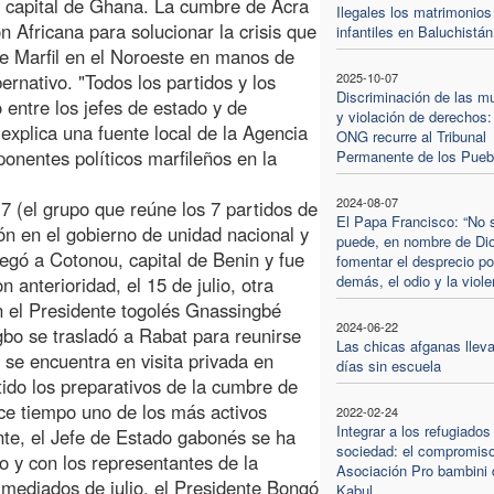
a, capital de Ghana. La cumbre de Acra
Ilegales los matrimonios
n Africana para solucionar la crisis que
infantiles en Baluchistán
e Marfil en el Noroeste en manos de
bernativo. "Todos los partidos y los
2025-10-07
Discriminación de las m
 entre los jefes de estado y de
y violación de derechos:
 explica una fuente local de la Agencia
ONG recurre al Tribunal
ponentes políticos marfileños en la
Permanente de los Pueb
2024-08-07
G7 (el grupo que reúne los 7 partidos de
El Papa Francisco: “No 
ón en el gobierno de unidad nacional y
puede, en nombre de Di
llegó a Cotonou, capital de Benin y fue
fomentar el desprecio po
demás, el odio y la viole
 anterioridad, el 15 de julio, otra
n el Presidente togolés Gnassingbé
2024-06-22
gbo se trasladó a Rabat para reunirse
Las chicas afganas lleva
se encuentra en visita privada en
días sin escuela
ido los preparativos de la cumbre de
ce tiempo uno de los más activos
2022-02-24
Integrar a los refugiados
nte, el Jefe de Estado gabonés se ha
sociedad: el compromiso
o y con los representantes de la
Asociación Pro bambini 
a mediados de julio, el Presidente Bongó
Kabul