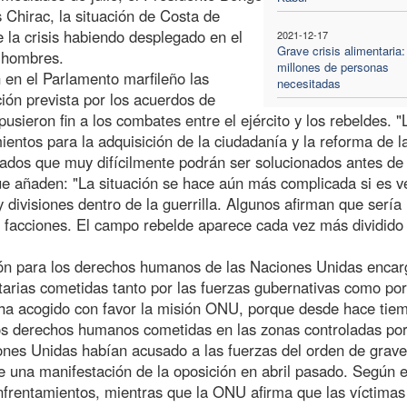
 Chirac, la situación de Costa de
de la crisis habiendo desplegado en el
2021-12-17
Grave crisis alimentaria:
0 hombres.
millones de personas
 en el Parlamento marfileño las
necesitadas
ión prevista por los acuerdos de
sieron fin a los combates entre el ejército y los rebeldes. "
entos para la adquisición de la ciudadanía y la reforma de l
cados que muy difícilmente podrán ser solucionados antes de 
ue añaden: "La situación se hace aún más complicada si es v
 divisiones dentro de la guerrilla. Algunos afirman que sería
s facciones. El campo rebelde aparece cada vez más dividido 
sión para los derechos humanos de las Naciones Unidas enca
itarias cometidas tanto por las fuerzas gubernativas como por
, ha acogido con favor la misión ONU, porque desde hace tie
los derechos humanos cometidas en las zonas controladas por
iones Unidas habían acusado a las fuerzas del orden de grav
de una manifestación de la oposición en abril pasado. Según e
nfrentamientos, mientras que la ONU afirma que las víctimas