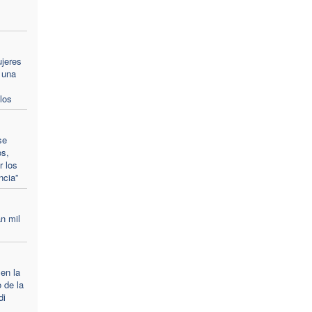
ujeres
 una
los
se
os,
r los
ncia”
n mil
 en la
 de la
di