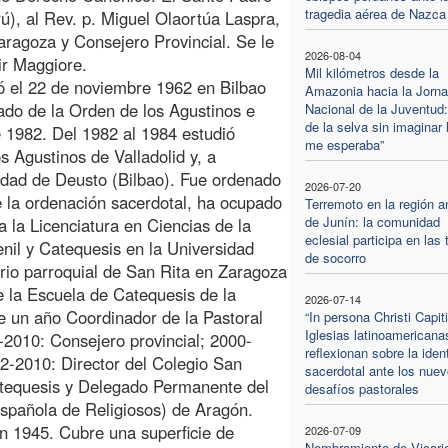
tragedia aérea de Nazca
ú), al Rev. p. Miguel Olaortúa Laspra,
aragoza y Consejero Provincial. Se le
2026-08-04
ir Maggiore.
Mil kilómetros desde la
ó el 22 de noviembre 1962 en Bilbao
Amazonia hacia la Jorn
ado de la Orden de los Agustinos e
Nacional de la Juventud:
de la selva sin imaginar 
de 1982. Del 1982 al 1984 estudió
me esperaba”
s Agustinos de Valladolid y, a
sidad de Deusto (Bilbao). Fue ordenado
2026-07-20
 la ordenación sacerdotal, ha ocupado
Terremoto en la región a
de Junín: la comunidad
a la Licenciatura en Ciencias de la
eclesial participa en las 
nil y Catequesis en la Universidad
de socorro
rio parroquial de San Rita en Zaragoza
e la Escuela de Catequesis de la
2026-07-14
e un año Coordinador de la Pastoral
“In persona Christi Capiti
Iglesias latinoamericana
2010: Consejero provincial; 2000-
reflexionan sobre la iden
2-2010: Director del Colegio San
sacerdotal ante los nue
tequesis y Delegado Permanente del
desafíos pastorales
pañola de Religiosos) de Aragón.
 en 1945. Cubre una superficie de
2026-07-09
Nombramiento de Vicari