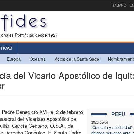
ITALIANO
EN
ionales Pontificias desde 1927
STICAS
Europa
Oceanía
Actos de la Santa Sede
Nombramient
del Vicario Apostólico de Iquit
or
 Padre Benedicto XVI, el 2 de febrero
PERÚ
astoral del Vicariato Apostólico de
2026-08-04
Julián García Centeno, O.S.A., de
“Cercanía y solidaridad”:
de Derecho Canónico. El Santo Padre
obispos peruanos ante l