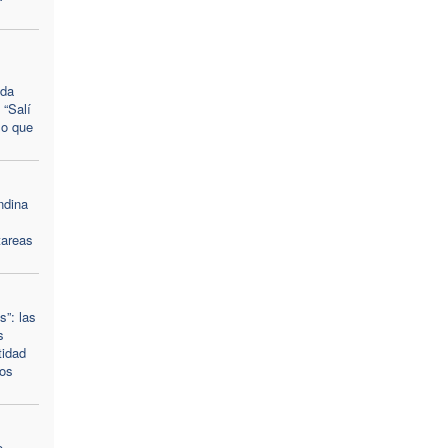
ada
 “Salí
lo que
ndina
tareas
s”: las
s
tidad
vos
o