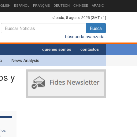
GLISH
ESPAÑOL
FRANÇAIS
DEUTSCH
CHINESE
ARABIC
sábado, 8 agosto 2026 [GMT +1]
Busca
búsqueda avanzada.
quiénes somos
contactos
o
News Analysis
os y
 los
a