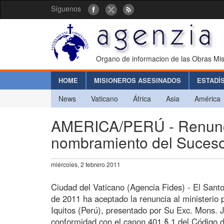
Síguenos
Organo de informacion de las Obras Mis
HOME
MISIONEROS ASESINADOS
ESTADÍ
News
Vaticano
África
Asia
América
AMERICA/PERÚ - Renuncia 
nombramiento del Suces
miércoles, 2 febrero 2011
Ciudad del Vaticano (Agencia Fides) - El Santo
de 2011 ha aceptado la renuncia al ministerio p
Iquitos (Perú), presentado por Su Exc. Mons. 
conformidad con el canon 401 § 1 del Código 