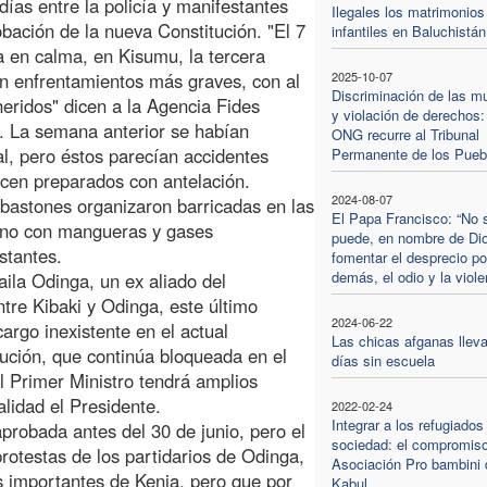
días entre la policía y manifestantes
Ilegales los matrimonios
bación de la nueva Constitución. "El 7
infantiles en Baluchistán
ba en calma, en Kisumu, la tercera
on enfrentamientos más graves, con al
2025-10-07
Discriminación de las m
eridos" dicen a la Agencia Fides
y violación de derechos:
i. La semana anterior se habían
ONG recurre al Tribunal
l, pero éstos parecían accidentes
Permanente de los Pueb
cen preparados con antelación.
2024-08-07
bastones organizaron barricadas en las
El Papa Francisco: “No 
rvino con mangueras y gases
puede, en nombre de Di
stantes.
fomentar el desprecio po
demás, el odio y la viole
ila Odinga, un ex aliado del
tre Kibaki y Odinga, este último
2024-06-22
argo inexistente en el actual
Las chicas afganas lleva
tución, que continúa bloqueada en el
días sin escuela
l Primer Ministro tendrá amplios
lidad el Presidente.
2022-02-24
Integrar a los refugiados
probada antes del 30 de junio, pero el
sociedad: el compromiso
otestas de los partidarios de Odinga,
Asociación Pro bambini 
s importantes de Kenia, pero que por
Kabul