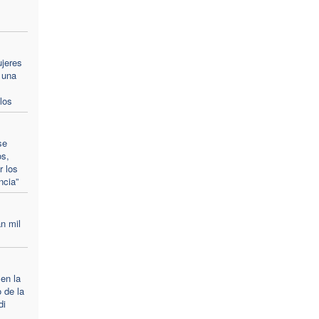
ujeres
 una
los
se
os,
r los
ncia”
n mil
 en la
 de la
di