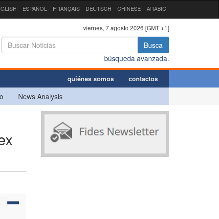
GLISH
ESPAÑOL
FRANÇAIS
DEUTSCH
CHINESE
ARABIC
viernes, 7 agosto 2026 [GMT +1]
Busca
búsqueda avanzada.
quiénes somos
contactos
o
News Analysis
ex