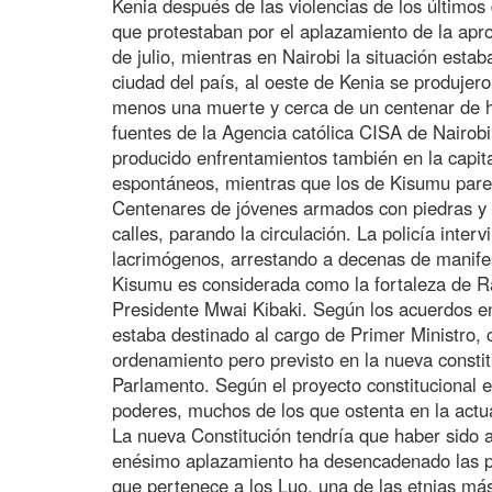
Kenia después de las violencias de los últimos 
que protestaban por el aplazamiento de la apro
de julio, mientras en Nairobi la situación esta
ciudad del país, al oeste de Kenia se produjer
menos una muerte y cerca de un centenar de h
fuentes de la Agencia católica CISA de Nairob
producido enfrentamientos también en la capita
espontáneos, mientras que los de Kisumu pare
Centenares de jóvenes armados con piedras y 
calles, parando la circulación. La policía inte
lacrimógenos, arrestando a decenas de manife
Kisumu es considerada como la fortaleza de Ra
Presidente Mwai Kibaki. Según los acuerdos en
estaba destinado al cargo de Primer Ministro, c
ordenamiento pero previsto en la nueva consti
Parlamento. Según el proyecto constitucional e
poderes, muchos de los que ostenta en la actua
La nueva Constitución tendría que haber sido a
enésimo aplazamiento ha desencadenado las pr
que pertenece a los Luo, una de las etnias má