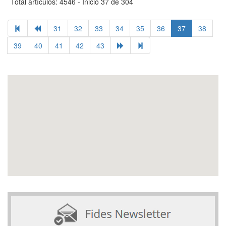
Total artículos: 4546 - Inicio 37 de 304
31
32
33
34
35
36
37
38
39
40
41
42
43