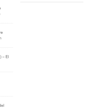
o
n
re
n
) – El
del