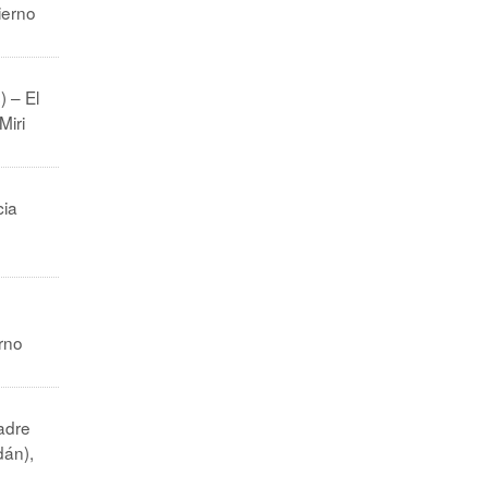
ierno
) – El
Miri
cia
rno
adre
dán),