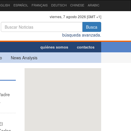
GLISH
ESPAÑOL
FRANÇAIS
DEUTSCH
CHINESE
ARABIC
viernes, 7 agosto 2026 [GMT +1]
Busca
búsqueda avanzada.
quiénes somos
contactos
o
News Analysis
Padre
.
El
Carlos