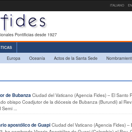
ITALIANO
EN
ionales Pontificias desde 1927
STICAS
Europa
Oceanía
Actos de la Santa Sede
Nombramient
Ciudad del Vaticano (Agencia Fides) – El Santo 
or de Bubanza
do obispo Coadjutor de la diócesis de Bubanza (Burundi) al Rev
 Semi ...
Ciudad del Vaticano (Agencia Fides) – 
io apostólico de Guapi
3, ha nombrado Vicario Apostólico de Guapi (Colombia) al Rev. 