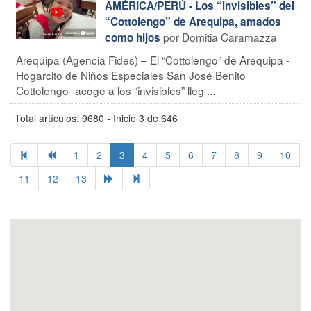
AMÉRICA/PERÚ - Los “invisibles” del
“Cottolengo” de Arequipa, amados
por Domitia Caramazza
como hijos
Arequipa (Agencia Fides) – El “Cottolengo” de Arequipa -
Hogarcito de Niños Especiales San José Benito
Cottolengo- acoge a los “invisibles” lleg ...
Total artículos: 9680 - Inicio 3 de 646
1
2
3
4
5
6
7
8
9
10
11
12
13