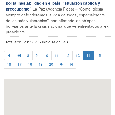
por la inestabilidad en el país: “situación caótica y
La Paz (Agencia Fides) – “Como Iglesia
preocupante”
siempre defenderemos la vida de todos, especialmente
de los más vulnerables”, han afirmado los obispos
bolivianos ante la crisis nacional que ve enfrentados al ex
presidente ...
Total artículos: 9679 - Inicio 14 de 646
8
9
10
11
12
13
14
15
16
17
18
19
20