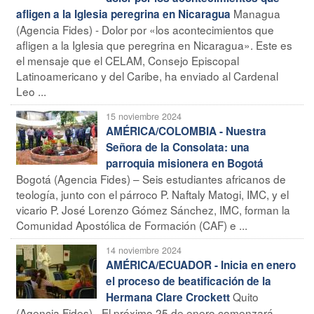
Managua
afligen a la Iglesia peregrina en Nicaragua
(Agencia Fides) - Dolor por «los acontecimientos que
afligen a la Iglesia que peregrina en Nicaragua». Este es
el mensaje que el CELAM, Consejo Episcopal
Latinoamericano y del Caribe, ha enviado al Cardenal
Leo ...
15 noviembre 2024
AMÉRICA/COLOMBIA - Nuestra
Señora de la Consolata: una
parroquia misionera en Bogotá
Bogotá (Agencia Fides) – Seis estudiantes africanos de
teología, junto con el párroco P. Naftaly Matogi, IMC, y el
vicario P. José Lorenzo Gómez Sánchez, IMC, forman la
Comunidad Apostólica de Formación (CAF) e ...
14 noviembre 2024
AMÉRICA/ECUADOR - Inicia en enero
el proceso de beatificación de la
Quito
Hermana Clare Crockett
(Agencia Fides) - El próximo 25 de enero comenzará