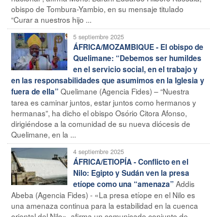
obispo de Tombura-Yambio, en su mensaje titulado
“Curar a nuestros hijo ...
5 septiembre 2025
ÁFRICA/MOZAMBIQUE - El obispo de
Quelimane: “Debemos ser humildes
en el servicio social, en el trabajo y
en las responsabilidades que asumimos en la Iglesia y
Quelimane (Agencia Fides) – “Nuestra
fuera de ella”
tarea es caminar juntos, estar juntos como hermanos y
hermanas”, ha dicho el obispo Osório Citora Afonso,
dirigiéndose a la comunidad de su nueva diócesis de
Quelimane, en la ...
4 septiembre 2025
ÁFRICA/ETIOPÍA - Conflicto en el
Nilo: Egipto y Sudán ven la presa
Addis
etíope como una “amenaza”
Abeba (Agencia Fides) - «La presa etíope en el Nilo es
una amenaza continua para la estabilidad en la cuenca
oriental del Nilo», afirma un comunicado conjunto de