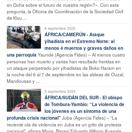
en Doha sobre el futuro de nuestra región?». Con esta
pregunta, la Oficina de Coordinación de la Sociedad Civil
de Kivu ...
8 septiembre 2025
ÁFRICA/CAMERÚN - Ataque
yihadista en el Extremo Norte: al
menos 4 muertos y graves daños en
Yaundé (Agencia Fides) – Al menos cuatro
una parroquia
personas han muerto y varias han resultado heridas en
un ataque perpetrado por yihadistas de Boko Haram en
la noche del 6 al 7 de septiembre en las aldeas de Ouzal,
Mandoussa y ...
5 septiembre 2025
ÁFRICA/SUDÁN DEL SUR - El obispo
de Tombura-Yambio: “La violencia de
los jóvenes es un síntoma de una
Juba (Agencia Fides) – “La
profunda crisis nacional"
reciente ola de violencia en Juba es un grito de protesta
nacional”, afirma Mons. Barani Eduardo Hiiboro Kussala,