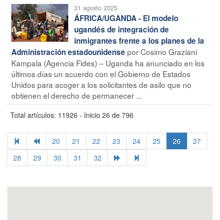
31 agosto 2025
ÁFRICA/UGANDA - El modelo
ugandés de integración de
inmigrantes frente a los planes de la
por Cosimo Graziani
Administración estadounidense
Kampala (Agencia Fides) – Uganda ha anunciado en los
últimos días un acuerdo con el Gobierno de Estados
Unidos para acoger a los solicitantes de asilo que no
obtienen el derecho de permanecer ...
Total artículos: 11926 - Inicio 26 de 796
20
21
22
23
24
25
26
27
28
29
30
31
32