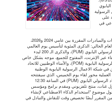
البابوي
ل الرسولية
شئة على
اعي في
يندرج هذا الندوة في إطار أوسع من الفعاليات والمبادرات المقررة بين عامي 2024 و2026،
العام الحالي: الذكرى المئوية لتأسيس يوم العالمي
للرسالة، والذكرى الـ 110 لتأسيس الاتحاد الرسولي البابوي (PUM)، والذكرى الـ 200 لبدء
اللقاء عبر الإنترنت، المفتوح للجميع، موجه بشكل خاص
إلى المدراء الوطنيين والأبرشيين للاعمال الرسولية البابوية (POM)، والأمناء الوطنيين للاتحاد
جميع المشاركين في شبكة الاعمال الرسولية البابوية الوطنية
 العملية محور لقاء يوم الخميس، الذي سيفتتحه
الأب دينه آن نوي نغوين، الأمين العام للاتحاد الرسولي البابوي (PUM) في الساعة 12:30
رول غنات، منتج تلفزيوني ومقدم برامج ومؤسس
اة البولندية ”Odbudowani“ (Rebuilt) حول موضوع "استخدام الذكاء الاصطناعي لإنشاء
ن المقرر أيضًا تخصيص وقت للنقاش والتبادل في