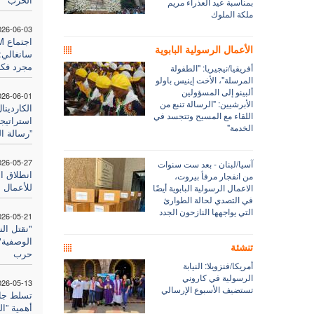
بمناسبة عيد العذراء مريم
ملكة الملوك
026-06-03
الأعمال الرسولية البابوية
سانغالي:"
مجرد فكر
أفريقيا/نيجيريا: "الطفولة
المرسلة"، الأخت إينيس باولو
ألبينو إلى المسؤولين
026-06-01
الأبرشيين: "الرسالة تنبع من
الكاردينا
اللقاء مع المسيح وتتجسد في
استراتيج
الخدمة"
”رسالة ال
026-05-27
آسيا/لبنان - بعد ست سنوات
من انفجار مرفأ بيروت،
للأعمال ا
الاعمال الرسولية البابوية أيضًا
في التصدي لحالة الطوارئ
التي يواجهها النازحون الجدد
026-05-21
"نقتل الن
الوصفية":
تنشئة
حرب
أمريكا/فنزويلا: النيابة
الرسولية في كاروني
026-05-13
تستضيف الأسبوع الإرسالي
تسلط جام
أهمية ”ا