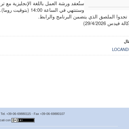
ستُعقد ورشة العمل باللغة الإنجليزية مع ترج
وستنتهي في الساعة 14:00 (بتوقيت روما).
تجدوا الملصق الذي يتضمن البرنامج والرابط.
ة فيدس 29/4/2026)
ال
LOCAND
no Tel. +39-06-69880115 - Fax +39-06-69880107
icati con