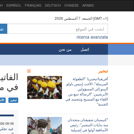
SH
ESPAÑOL
FRANÇAIS
DEUTSCH
CHINESE
ARABIC
الجمعة, 7 أغسطس 2026 [GMT +1]
تق
ricerca avanzata
اتصل
من نحن
تبشير
الفات
أفريقيا/نيجيريا: "الطفولة
في مج
المرسلة"، الأخت إينيس باولو
ألبينو إلى المسؤولين
الأبرشيين: "الرسالة تنبع من
اللقاء مع المسيح وتتجسد في
تبشير
الأع
الخدمة"
"كنيستان شقيقتان متحدتان
026-08-06
منذ بدايات التبشير": رئيس
عيد تجلي
الأساقفة أولوا في إشبيلية
الحرب