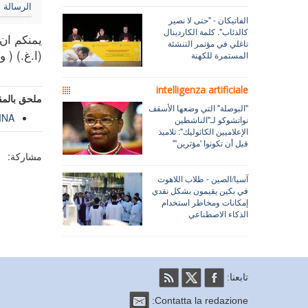
الرسالة
الفاتيكان - "حتى لا نصير
كالذئاب". كلمة الكاردينال
يمنكم ان 
تاغلي في مؤتمر التنشئة
(ا.غ.) ( وكال
المستمرة للكهنة
intelligenza artificiale
ملحق بالمق
"البوصلة" التي وضعها الأسقف
INA
نواتشوكو لـ"الناشطين
الإعلاميين الكاثوليك": تلاميذ
قبل أن تكونوا 'مؤثرين'"
مشاركة:
آسيا/الصين - طلاب اللاهوت
في بكين يقيمون بشكل نقدي
إمكانات ومخاطر استخدام
الذكاء الاصطناعي
تابعنا:
Contatta la redazione: