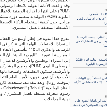
وقد وافقت الأمانة الدولية للاتحاد الرسولي 
2
(PUM) على اقتراح الإدارة الوطنية للأعما
اجتماع POM، الأسقف
البابوية (POM) البولندية بتنظيم دورة تن
الارتداد الارسالي ليس
مراحل حول كيفية استخدام الذكاء الاصطن
ة
الأنشطة المتعلقة بالعمل التبشيري.
2
ل تاغلي: ليست الرسالة
ية، بل هي المشاركة في
استعدادًا للاحتفالات الهامة التي تتركز في 
له“
الممارسة التقوية لـ ”الوردية الحية“. انّ 
2
انطلاق الجمعية العامة لعام 2026
لرسولية البابوية
الرسولي البابوي (PUM)، و
والأبرشية. ستكون التطبيقات واستخداماتها
2
اس استناداً إلى البيانات
(بتوقيت روما). وبعد مقدمته، سيتحدث كا
 الذكاء الاصطناعي كأداة
القن
رسوم متحركة بسيطة للعمل التبشيري“. وم
2
نهاية المداخلات.
عة أوربانيانا الضوء على
للاهوت السياقي“ في خدمة