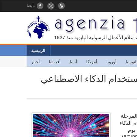
تابعنا
كالة إعلام الأعمال الرسولية البابوية منذ
الرئيسية
انوسيا
أوروبا
أمريكا
آسيا
أفريقيا
أخبار
استخدام الذكاء الاصطناعي
المرحلة
م الذكاء
يوم
الخميس 30 نيسان/ أبريل (راجع فيدس 8/3/2026).