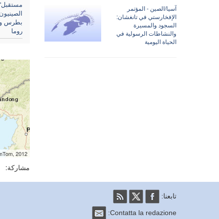
مستقبل'.
آسيا/الصين - المؤتمر
الصينيون
الإفخارستي في تانغشان:
بطرس وب
السجود والمسيرة
روما
والنشاطات الرسولية في
الحياة اليومية
omTom, 2012
مشاركة:
تابعنا:
Contatta la redazione: