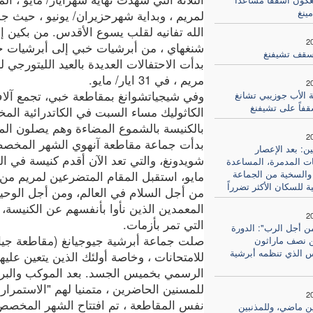
مينغ
لمريم ، وبداية شهرحزيران/ يونيو ، حيث 
الله تفانيه لقلب يسوع الأقدس. من بكين إ
2
شنغهاي ، من أبرشيات خبي إلى أبرشيات ج
سقف تشيفنغ
بدأت الاحتفالات العديدة بالعيد الليتورجي ل
مريم ، في 31 ايار/ مايو.
2
وفي شيجياتشوانغ بمقاطعة خبي، تجمع آلا
 الأب جوزيبي تشانغ
قفاً على تشيفنغ
الكاثوليك مساء السبت في الكاتدرائية ال
بالكنيسة بالشموع المضاءة وهم يصلون الم
2
بدأت جماعة مقاطعة آنهوي الشهر المخصص
ن: بعد الإعصار
ات المدمرة، المساعدة
والسخية من الجماعة
مايو، استقبل المقام المتضرعين لمريم من ج
ية للسكان الأكثر تضرراً
من أجل السلام في العالم، ومن أجل الوح
المعمدين الذين نأوا بأنفسهم عن الكنيسة،
2
التي تمر بأزمات.
ن أجل الرب": الدورة
صلت جماعة أبرشية جيوجيانغ (مقاطعة جي
من نصف ماراثون
 الذي تنظمه أبرشية
للامتحانات ، وخاصة أولئك الذين يتعين عليه
الرسمي بخميس الجسد. بعد الموكب والبركة
للمسنين الحاضرين ، متمنيا لهم "الاستمرار 
2
نفس المقاطعة ، تم افتتاح الشهر المخص
ن ماضي، وللمذنبين