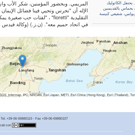
 يحتفل الكاثوليك
المريمي. وبحضور المؤمنين، شكر الأب وان
 بحماس بالقديسين
الإله أن "تحرس وتحيي فينا فضائل الإيمان 
ولس، شفيعي كنيسة
التقليدية "fioretti" ، "لفتات 
في اتحاد حميم معه". (ن.ز.) (وكالة فيدس 3/6/2024)
SGS, Intermap, iPC, NRCAN, Esri Japan, METI, Esri China (Hong Kong), Esri (Thailand), T
no Tel. +39-06-69880115 - Fax +39-06-69880107
icati con