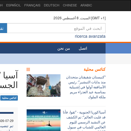
SH
ESPAÑOL
FRANÇAIS
DEUTSCH
CHINESE
ARABIC
السبت, 8 أغسطس 2026 [GMT +1]
تق
ricerca avanzata
اتصل
من نحن
كنائس محلية
آسيا 
"كنيستان شقيقتان متحدتان
الجس
منذ بدايات التبشير": رئيس
الأساقفة أولوا في إشبيلية
بمناسبة عيد العذراء مريم
ملكة الملوك
كنائس محلية
آسيا/كوريا الجنوبية - "ثقوا، فأنا
قد غلبت العالم": تم الكشف
026-07-29
عن النشيد الرسمي لليوم
تم تنصيب
العالمي للشباب في سيول
دوان يون