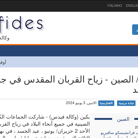
ITALIANO
ENGLI
د
1927 و
أوقي
/ الصين - زياح القربان المقدس في جميع
د
الاثنين, 3 يونيو 2024
عبادة مريمية
الافخارستيا
بكين (وكالة فيدس) - شاركت الجماعات الكا
الصين
الصينية في جميع أنحاء البلاد في زياح القرب
2
الأحد 2 حزيران/ يونيو ، عيد الجسد ، في نه
 فرانشيسكو سافيريو
الثلاثة التي شهدت نهاية شهرايار/ مايو ، ا
غكون أسقفاً مساعداً