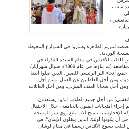
جدد شعب
لى
يانغشي ،
زيارة
ف
مخصصة لمريم الطاهرة وساروا في الشوارع المحيطة
سبحة الوردية.
 للقلب الأقدس في مقام السيدة العذراء في
شويدونغ، والتي تعد الآن أقدم كنيسة في المقاطعة (تم بناؤها في عام 1869). طوال شهرايار/
ميع أنحاء البر الرئيسي للصين، الذين صلوا أيضا
يدين، ومن أجل العاطلين عن العمل، ومن أجل
 ومن أجل ضحايا العنف المنزلي، ومن أجل العائلات
انغشي) من أجل جميع الطلاب الذين يستعدون
م إجراء امتحانات القبول بالجامعة ، خلال الاحتفال
 الإفخارستية ، منح الاب بانغ روي سر المسحة
في أن يكونوا أولئك الذين ينقلون الإيمان". في
ص لقلب يسوع الأقدس رسميا في مقام لوشان