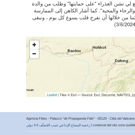
غ لي تشن العذراء "على حمايتها" وطلب من والدة
والرجاء والمحبة". كما أشار الكاهن إلى الممارسة
حب صغيرة يمكننا من خلالها أن نفرح قلب يسوع كل يوم ، ونبقى
+
−
Leaflet
| Tiles © Esri — Source: Esri, DeLorme, NAVTEQ, U
Agenzia Fides - Palazzo “de Propaganda Fide” - 00120 - Città del Vatica
I contenuti del sito sono pubbl
رخصة المشاع الإبداعي نَسب المُصنَّف 4.0 دولي