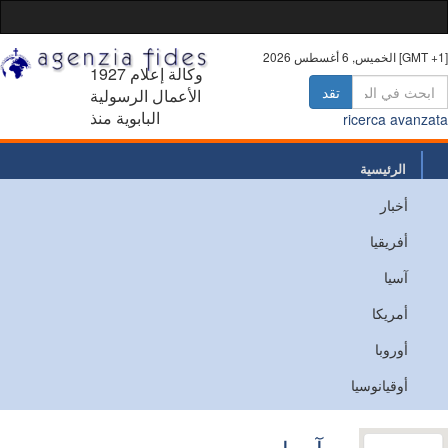
 أغسطس 2026 [GMT +1]
1927 وكالة إعلام
تقد
الأعمال الرسولية
البابوية منذ
ricerca avanz
الرئيسية
أخبار
من نحن
أفريقيا
اتصل
آسيا
أمريكا
أوروبا
أوقيانوسيا