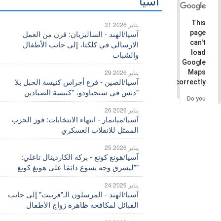
آسيا
This
31 يناير 2026
page
آسيا/الهند - الساليزيان: قرن من العمل
can't
الارسالي في كلكتا، إلى جانب الأطفال
load
والشباب
Google
Maps
29 يناير 2026
آسيا/الصين - قرع أجراس كنيسة الحبل بلا
correctly.
دنس في شنجياودو، "كنيسة الصيادين"
Do you
OK
own this
26 يناير 2026
website?
آسيا/ميانمار - انتهاء الانتخابات: فوز الحزب
الممثل للانقلاب العسكري
25 يناير 2026
آسيا/هونغ كونغ - بركة الكاردينال تاغلي:
"ليشرق وجه يسوع دائمًا على هونغ كونغ"
24 يناير 2026
آسيا/الهند - المرسلون الـ"فربيت" إلى جانب
القبائل لمكافحة ظاهرة زواج الأطفال