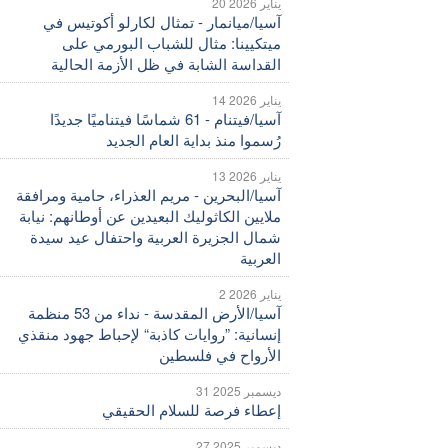
20 يناير 2026
آسيا/ميانمار - تمثال لكارلو أكوتيس في
ميتكيينا: مثال للشباب البورمي على
القداسة الشابة في ظل الأزمة الحالية
14 يناير 2026
آسيا/فيتنام - 61 شماسًا فيتناميًا جديدًا
رُسموا منذ بداية العام الجديد
13 يناير 2026
آسيا/البحرين - مريم العذراء، حامية ومرافقة
ملايين الكاثوليك البعيدين عن أوطانهم: نيابة
شمال الجزيرة العربية واحتفال عيد سيدة
العربية
2 يناير 2026
آسيا/الأرض المقدسة - نداء من 53 منظمة
إنسانية: ”روايات كاذبة“ لإحباط جهود منقذي
الأرواح في فلسطين
31 ديسمبر 2025
إعطاء فرصة للسلام الحقيقي
27 ديسمبر 2025