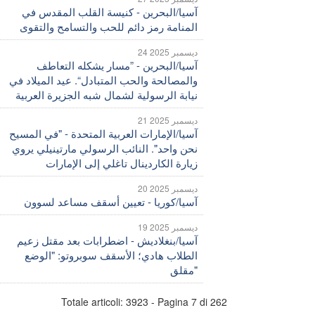
آسيا/البحرين - كنيسة القلب المقدس في
المنامة رمز دائم للحب والتسامح والتقوى
24 ديسمبر 2025
آسيا/البحرين - ”مسار يشكله التعاطف
والمصالحة والحب المتبادل“. عيد الميلاد في
نيابة الرسولية لشمال شبه الجزيرة العربية
21 ديسمبر 2025
آسيا/الإمارات العربية المتحدة - "في المسيح
نحن واحد". النائب الرسولي مارتينيلي يروي
زيارة الكاردينال تاغلي إلى الإمارات
20 ديسمبر 2025
آسيا/كوريا - تعيين أسقف مساعد لسوون
19 ديسمبر 2025
آسيا/بنغلاديش - اضطرابات بعد مقتل زعيم
الطلاب هادي؛ الأسقف سوبروتو: "الوضع
مقلق"
Totale articoli: 3923 - Pagina 7 di 262