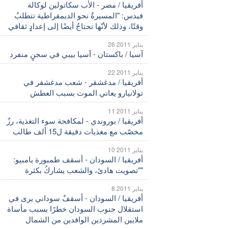
أفريقيا / مصر - الأب سكاتولين لوكالة
فيدس: "المسيرةُ نحو الديمقراطية تتطلبُ
وقتًا، وذلك لأنّها تحتاجُ أيضًا إلى إعدادٍِ ثقافي
26 يناير 2011
آسيا / باكستان - آسيا بيبي في سجنٍ منفرد
22 يناير 2011
أفريقيا / مدغشقر - شعب مدغشقر في
تولانيارو يعاني الموت بسبب العطش
11 يناير 2011
أفريقيا / بوروندي - لمكافحة سوء التغذية، رزٌ
مخصّب مع مغذيات دقيقة ل15 ألف طالب
10 يناير 2011
أفريقيا / السودان - أسقف طمبورة يامبيو:
"تصويت هادئ، والشعب يشاركُ بكثرة"
8 يناير 2011
أفريقيا / السودان - أسقفٌ سوداني يرى في
استقلال جنوب السودان خطرًا بسبب مأساة
ملايين المشردين الوافدين من الشمال