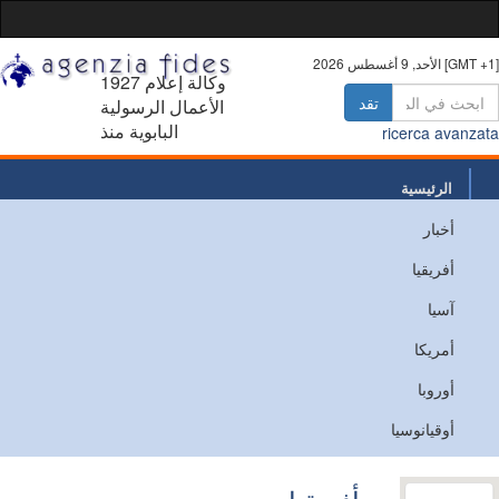
أغسطس 2026 [GMT +1]
1927 وكالة إعلام
تقد
الأعمال الرسولية
البابوية منذ
ricerca avanz
الرئيسية
أخبار
من نحن
أفريقيا
اتصل
آسيا
أمريكا
أوروبا
أوقيانوسيا