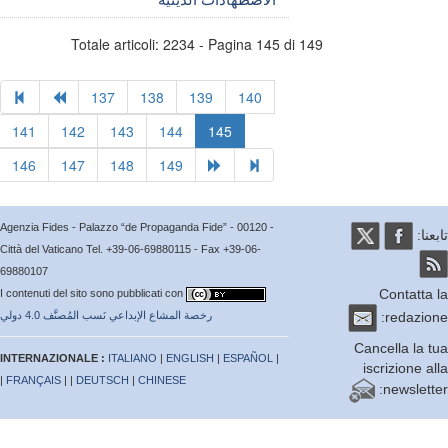
Totale articoli: 2234 - Pagina 145 di 149
137
138
139
140
141
142
143
144
145
146
147
148
149
Agenzia Fides - Palazzo “de Propaganda Fide” - 00120 -
عنا:
Città del Vaticano Tel. +39-06-69880115 - Fax +39-06-
69880107
Contatta
I contenuti del sito sono pubblicati con
redazio
رخصة المشاع الإبداعي نَسب المُصنَّف 4.0 دولي
Cancella la 
INTERNAZIONALE :
ITALIANO
|
ENGLISH
|
ESPAÑOL
|
iscrizione a
|
FRANÇAIS
| |
DEUTSCH
|
CHINESE
newslett