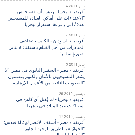
4 يناير 2011
أفريقيا / نيجريا - رئيس أساقفة جوس:
"الاعتداءات على أماكن العبادة للمسيحيين
تهدفُ إلى زعزعة استقرار نيجريا
4 يناير 2011
أفريقيا / السودان - الكنيسة تضاعف
المبادرات من أجل القيام باستفتاء 9 يناير
بصورةٍ سلمية
3 يناير 2011
أفريقيا / مصر - السفير البابوي في مصر: "لا
يشعر المسيحيون بالأمان ولكنهم يتفهمون
الصعوبات الناتجة من الأعمال الإرهابية"
29 ديسمبر 2010
افريقيا / نيجريا - لم يُقتل أي كاهن في
اشتباكات عيد الميلاد في نيجريا
17 ديسمبر 2010
أفريقيا / مصر - أسقف الأقصر لوكالة فيدس:
"الحوارُ هو الطريقُ الوحيد لتجاوز
الاضطهادات الدينية"