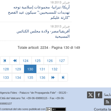
18 فبراير 2013
أريكا/ تنزانيا- مجموعات إسلامية توجه
تهديدات للمسيحيين:" سيكون عيد الفصح
كارثة عليكم"
18 فبراير 2013
أفريقيا/مصر- ولادة مجلس الكنائس
المسيحية
Totale articoli: 2234 - Pagina 130 di 149
124
125
126
127
128
129
130
131
132
133
134
135
136
Agenzia Fides - Palazzo “de Propaganda Fide” - 00120 -
عنا:
Città del Vaticano Tel. +39-06-69880115 - Fax +39-06-
69880107
Contatta
I contenuti del sito sono pubblicati con