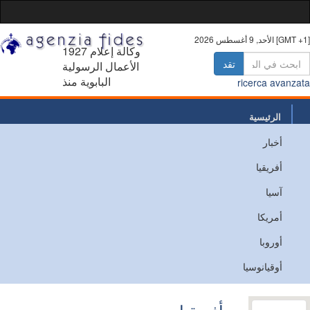
أغسطس 2026 [GMT +1]
1927 وكالة إعلام
تقد
الأعمال الرسولية
البابوية منذ
ricerca avanz
الرئيسية
أخبار
من نحن
أفريقيا
اتصل
آسيا
أمريكا
أوروبا
أوقيانوسيا