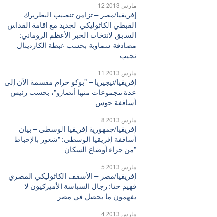
12 مارس 2013
إفريقيا/مصر – تزامن تنصيب البطريرك
القبطي الكاثوليكي الجديد مع إقامة القداس
السابق لانتخاب الحبر الأعظم الروماني:
مصادفة سماوية بحسب غبطة الكاردينال
نجيب
11 مارس 2013
إفريقيا/نيجيريا – "بوكو حرام مقسمة الآن إلى
عدة مجموعات منها أنصارو"، بحسب رئيس
أساقفة جوس
8 مارس 2013
إفريقيا/جمهورية إفريقيا الوسطى – بيان
أساقفة إفريقيا الوسطى: "شعور بالإحباط
من جراء أوضاع السكان"
5 مارس 2013
إفريقيا/مصر – الأسقف الكاثوليكي المصري
فهيم حنا: رجال السياسة الأميركيون لا
يفهمون ما يحصل في مصر
4 مارس 2013