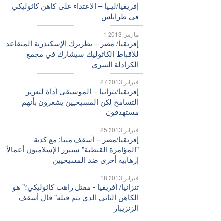
إفريقيا/ليبيا – الاعتداء على كاهن كاثوليكي
في طرابلس
1 مارس 2013
إفريقيا/ مصر – بطريرك الإسكندرية المتقاعد
للأقباط الكاثوليك سيشارك في مجمع
الكرادلة السري
27 فبراير 2013
إفريقيا/تنزانيا – الموسيقى أداة لتعزيز
التسامح لكن المسيحيين يشعرون بأنهم
مستهدفون
25 فبراير 2013
إفريقيا/مصر – أسقف منيا: مع كذبة
"المؤامرة القبطية" سيبرر الإسلاميون أعمالاً
إرهابية أخرى ضد المسيحيين
18 فبراير 2013
تنزانيا/ أفريقيا - مقتل راهب كاثوليكي؛" هو
الكاهن الثاني الذي يتم قتله" قال أسقف
الزنزيبار