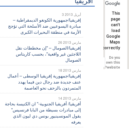
أفريقيا
This
3 أبريل 2013
page
إفريقيا/جمهورية الكونغو الديمقراطية –
can't
مبادرة اليسوعيين ضد الأسلحة التي تؤجج
load
الأزمة في منطقة البحيرات الكبرى
Google
Maps
26 مارس 2013
إفريقيا/الصومال – "إن مخططات نقل
correctly.
اللاجئين غير واقعية"، بحسب كاريتاس
Do you
الصومال
OK
own this
website?
18 مارس 2013
إفريقيا/جمهورية إفريقيا الوسطى – أعمال
عنف جديدة ضد رجال دين فيما يهدد
المتمردون بالزحف نحو العاصمة
14 مارس 2013
أفريقيا/ أفريقيا الجنوبية-" ان الكنيسة بحاجة
إلى مبادرات بسيطة من البابا فرنسيس"
يقول المونسينيور بونس دي ليون الذي
يعرفه