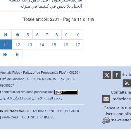
الحبل بلا دنس في كينيما في منزله
Totale articoli: 2231 - Pagina 11 di 149
5
6
7
8
9
10
11
12
13
14
15
16
17
Agenzia Fides - Palazzo “de Propaganda Fide” - 00120 -
عنا:
Città del Vaticano Tel. +39-06-69880115 - Fax +39-06-
69880107
Contatta
I contenuti del sito sono pubblicati con
redazio
رخصة المشاع الإبداعي نَسب المُصنَّف 4.0 دولي
Cancella la 
INTERNAZIONALE :
ITALIANO
|
ENGLISH
|
ESPAÑOL
|
iscrizione a
|
FRANÇAIS
| |
DEUTSCH
|
CHINESE
newslett