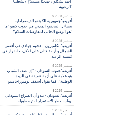
"إنهم يشكلون تهديدًا مستمرًا لأنشطتنا
الرعوية"
9 سبتمبر 2025
أفريقيا/جمهورية الكونغو الديمقراطية -
يتساءل المجتمع المدني في جنوب كيفو "ما
هو الوضع الحالي لمفاوضات السلام؟"
8 سبتمبر 2025
أفريقيا/الكاميرون - هجوم جهادي في أقصى
الشمال و أربعة قتلى على الأقل، و اضرار في
كنيسة الرعية
5 سبتمبر 2025
أفريقيا/جنوب السودان - "إن عنف الشباب
هو علامة على أزمة عميقة في الروح
الوطنية"، كما يقول أسقف تومبورا-يامبيو
4 سبتمبر 2025
أفريقيا/السودان - يبدو أن الصراع السوداني
يواجه خطر الاستمرار لفترة طويلة.
2 سبتمبر 2025
أفريقيا/سيراليون - قُتل كاهن رعية كنيسة