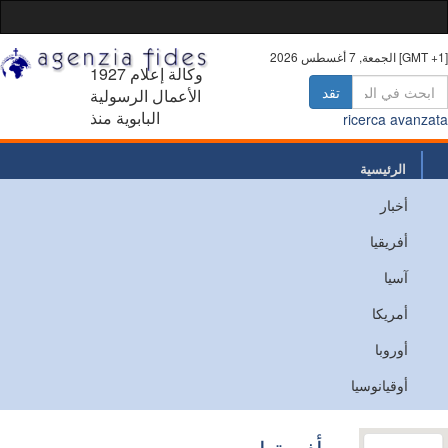
 أغسطس 2026 [GMT +1]
1927 وكالة إعلام
تقد
الأعمال الرسولية
البابوية منذ
ricerca avanz
الرئيسية
أخبار
من نحن
أفريقيا
اتصل
آسيا
أمريكا
أوروبا
أوقيانوسيا