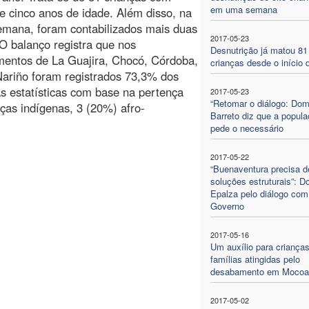
em uma semana
 cinco anos de idade. Além disso, na
emana, foram contabilizados mais duas
2017-05-23
O balanço registra que nos
Desnutrição já matou 81
mentos de La Guajira, Chocó, Córdoba,
crianças desde o início 
ariño foram registrados 73,3% dos
As estatísticas com base na pertença
2017-05-23
“Retomar o diálogo: Do
ças indígenas, 3 (20%) afro-
Barreto diz que a popul
pede o necessário
2017-05-22
“Buenaventura precisa d
soluções estruturais”: 
Epalza pelo diálogo com
Governo
2017-05-16
Um auxílio para crianças
famílias atingidas pelo
desabamento em Mocoa
2017-05-02