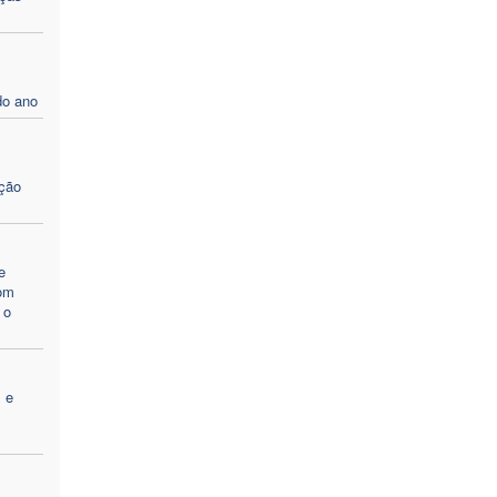
do ano
m
ação
e
Dom
 o
 e