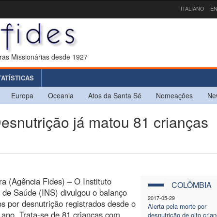
ITALIANO
EN
ras Missionárias desde 1927
TATÍSTICAS
Europa
Oceania
Atos da Santa Sé
Nomeações
Ne
nutrição já matou 81 crianças
ra (Agência Fides) – O Instituto
COLÔMBIA
 de Saúde (INS) divulgou o balanço
2017-05-29
os por desnutrição registrados desde o
Alerta pela morte por
o ano. Trata-se de 81 crianças com
desnutrição de oito cria