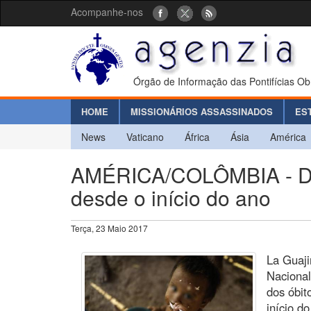
Acompanhe-nos
Órgão de Informação das Pontifícias Ob
HOME
MISSIONÁRIOS ASSASSINADOS
ES
News
Vaticano
África
Ásia
América
AMÉRICA/COLÔMBIA - Des
desde o início do ano
Terça, 23 Maio 2017
La Guaji
Nacional
dos óbit
início d