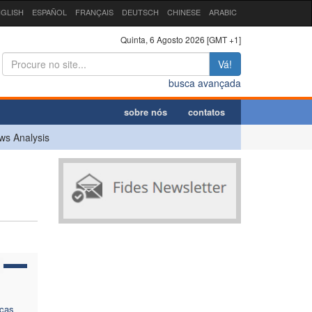
GLISH
ESPAÑOL
FRANÇAIS
DEUTSCH
CHINESE
ARABIC
Quinta, 6 Agosto 2026 [GMT +1]
Vá!
busca avançada
sobre nós
contatos
ws Analysis
nças