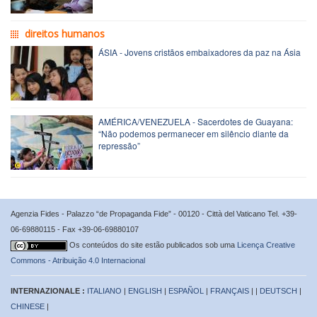
direitos humanos
ÁSIA - Jovens cristãos embaixadores da paz na Ásia
AMÉRICA/VENEZUELA - Sacerdotes de Guayana:
“Não podemos permanecer em silêncio diante da
repressão”
Agenzia Fides - Palazzo “de Propaganda Fide” - 00120 - Città del Vaticano Tel. +39-
06-69880115 - Fax +39-06-69880107
Os conteúdos do site estão publicados sob uma
Licença Creative
Commons - Atribuição 4.0 Internacional
INTERNAZIONALE :
ITALIANO
|
ENGLISH
|
ESPAÑOL
|
FRANÇAIS
| |
DEUTSCH
|
CHINESE
|