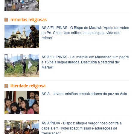
minorias religiosas
ÁSIA/FILIPINAS - O Bispo de Marawi: “Apelo em vídeo
do Pe. Chito: fase critica, tememos pela vida dos
reféns”
ÁSIA/FILIPINAS - Lei marcial em Mindanao: um padre
e 15 fiéis sequestrados. Destruída a catedral de
Marawi
liberdade religiosa
ÁSIA - Jovens cristãos embaixadores da paz na Ásia
ÁSIA/ÍNDIA - Bispos: ataque vergonhoso contra a
capela em Hyderabad; missas e adorações de
“reparação”