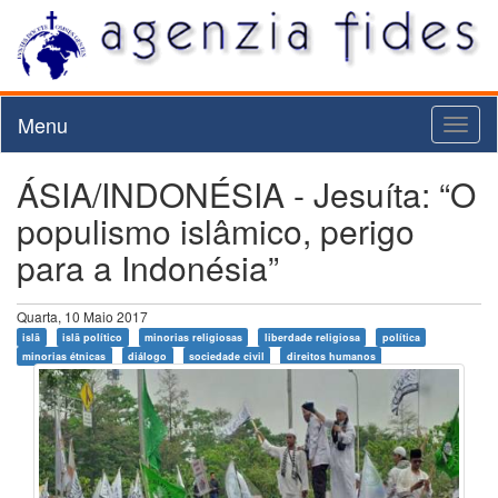
Menu
Toggl
naviga
ÁSIA/INDONÉSIA - Jesuíta: “O
populismo islâmico, perigo
para a Indonésia”
Quarta, 10 Maio 2017
islã
islã político
minorias religiosas
liberdade religiosa
política
minorias étnicas
diálogo
sociedade civil
direitos humanos