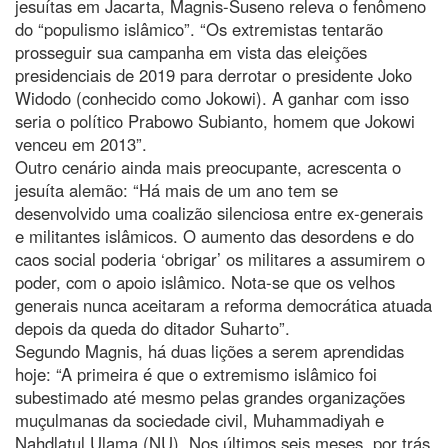
jesuítas em Jacarta, Magnis-Suseno releva o fenômeno
do “populismo islâmico”. “Os extremistas tentarão
prosseguir sua campanha em vista das eleições
presidenciais de 2019 para derrotar o presidente Joko
Widodo (conhecido como Jokowi). A ganhar com isso
seria o político Prabowo Subianto, homem que Jokowi
venceu em 2013”.
Outro cenário ainda mais preocupante, acrescenta o
jesuíta alemão: “Há mais de um ano tem se
desenvolvido uma coalizão silenciosa entre ex-generais
e militantes islâmicos. O aumento das desordens e do
caos social poderia ‘obrigar’ os militares a assumirem o
poder, com o apoio islâmico. Nota-se que os velhos
generais nunca aceitaram a reforma democrática atuada
depois da queda do ditador Suharto”.
Segundo Magnis, há duas lições a serem aprendidas
hoje: “A primeira é que o extremismo islâmico foi
subestimado até mesmo pelas grandes organizações
muçulmanas da sociedade civil, Muhammadiyah e
Nahdlatul Ulama (NU). Nos últimos seis meses, por trás