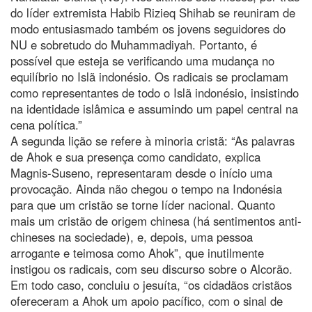
do líder extremista Habib Rizieq Shihab se reuniram de
modo entusiasmado também os jovens seguidores do
NU e sobretudo do Muhammadiyah. Portanto, é
possível que esteja se verificando uma mudança no
equilíbrio no Islã indonésio. Os radicais se proclamam
como representantes de todo o Islã indonésio, insistindo
na identidade islâmica e assumindo um papel central na
cena política.”
A segunda lição se refere à minoria cristã: “As palavras
de Ahok e sua presença como candidato, explica
Magnis-Suseno, representaram desde o início uma
provocação. Ainda não chegou o tempo na Indonésia
para que um cristão se torne líder nacional. Quanto
mais um cristão de origem chinesa (há sentimentos anti-
chineses na sociedade), e, depois, uma pessoa
arrogante e teimosa como Ahok”, que inutilmente
instigou os radicais, com seu discurso sobre o Alcorão.
Em todo caso, concluiu o jesuíta, “os cidadãos cristãos
ofereceram a Ahok um apoio pacífico, com o sinal de