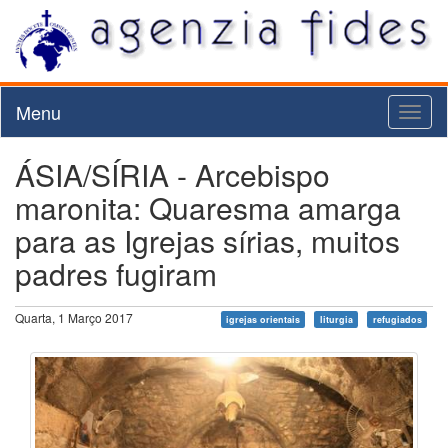
Menu
Toggl
naviga
ÁSIA/SÍRIA - Arcebispo
maronita: Quaresma amarga
para as Igrejas sírias, muitos
padres fugiram
Quarta, 1 Março 2017
igrejas orientais
liturgia
refugiados