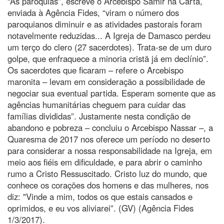
“As paróquias”, escreve o Arcebispo Samir na Carta,
enviada à Agência Fides, “viram o número dos
paroquianos diminuir e as atividades pastorais foram
notavelmente reduzidas... A Igreja de Damasco perdeu
um terço do clero (27 sacerdotes). Trata-se de um duro
golpe, que enfraquece a minoria cristã já em declínio”.
Os sacerdotes que ficaram – refere o Arcebispo
maronita – levam em consideração a possibilidade de
negociar sua eventual partida. Esperam somente que as
agências humanitárias cheguem para cuidar das
famílias divididas”. Justamente nesta condição de
abandono e pobreza – concluiu o Arcebispo Nassar –, a
Quaresma de 2017 nos oferece um período no deserto
para considerar a nossa responsabilidade na Igreja, em
meio aos fiéis em dificuldade, e para abrir o caminho
rumo a Cristo Ressuscitado. Cristo luz do mundo, que
conhece os corações dos homens e das mulheres, nos
diz: "Vinde a mim, todos os que estais cansados e
oprimidos, e eu vos aliviarei”. (GV) (Agência Fides
1/3/2017).