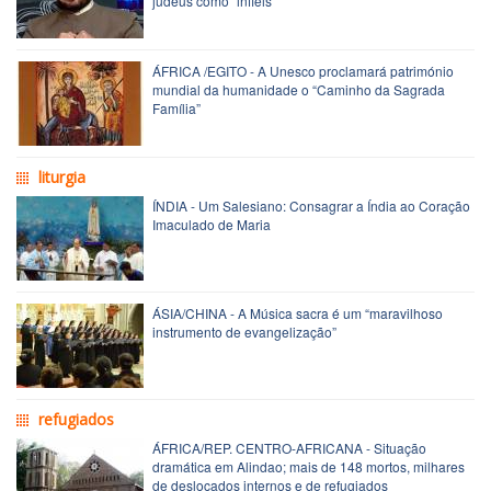
judeus como “infiéis”
ÁFRICA /EGITO - A Unesco proclamará património
mundial da humanidade o “Caminho da Sagrada
Família”
liturgia
ÍNDIA - Um Salesiano: Consagrar a Índia ao Coração
Imaculado de Maria
ÁSIA/CHINA - A Música sacra é um “maravilhoso
instrumento de evangelização”
refugiados
ÁFRICA/REP. CENTRO-AFRICANA - Situação
dramática em Alindao; mais de 148 mortos, milhares
de deslocados internos e de refugiados