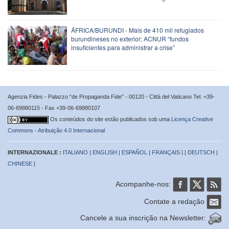
ÁFRICA/BURUNDI - Mais de 410 mil refugiados
burundineses no exterior; ACNUR “fundos
insuficientes para administrar a crise”
Agenzia Fides - Palazzo “de Propaganda Fide” - 00120 - Città del Vaticano Tel. +39-
06-69880115 - Fax +39-06-69880107
Os conteúdos do site estão publicados sob uma
Licença Creative
Commons - Atribuição 4.0 Internacional
INTERNAZIONALE :
ITALIANO
|
ENGLISH
|
ESPAÑOL
|
FRANÇAIS
| |
DEUTSCH
|
CHINESE
|
Acompanhe-nos:
Contate a redação
Cancele a sua inscrição na Newsletter: