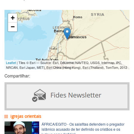
+
−
Leaflet
| Tiles © Esri — Source: Esri, DeLorme, NAVTEQ, USGS, Intermap, iPC,
NRCAN, Esri Japan, METI, Esri China (Hong Kong), Esri (Thailand), TomTom, 2012
Compartilhar:
igrejas orientais
ÁFRICA/EGITO - Os salafitas defendem o pregador
islâmico acusado de ter definido os cristãos e os