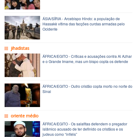
ÁSIA/SÍRIA - Arcebispo Hindo: a população de
Hassakè vítima das facções curdas armadas pelo
Ocidente
jihadistas
ÁFRICA/EGITO - Críticas e acusações contra Al Azhar
e o Grande Imame, mas um bispo copta os defende
ÁFRICA/EGITO - Outro cristão copta morto no norte do
Sinai
oriente médio
ÁFRICA/EGITO - Os salafitas defendem o pregador
islâmico acusado de ter definido os cristãos e os
judeus como “infiéis”