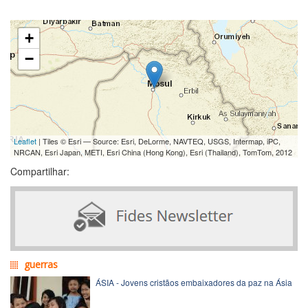
+
−
Leaflet
| Tiles © Esri — Source: Esri, DeLorme, NAVTEQ, USGS, Intermap, iPC,
NRCAN, Esri Japan, METI, Esri China (Hong Kong), Esri (Thailand), TomTom, 2012
Compartilhar:
guerras
ÁSIA - Jovens cristãos embaixadores da paz na Ásia