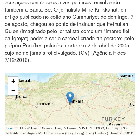
acusações contra seus alvos políticos, envolvendo
também a Santa Sé. O jornalista Mine Kirikkanat, em
artigo publicado no cotidiano Cumhuriyet de domingo, 7
de agosto, chegou ao ponto de insinuar que Fethullah
Gulen (imaginado pelo jornalista como um “imame fiel
da Igreja") poderia ser o cardeal criado “in pectore” pelo
próprio Pontífice polonês morto em 2 de abril de 2005,
cujo nome jamais foi divulgado. (GV) (Agência Fides
7/12/2016).
+
−
Leaflet
| Tiles © Esri — Source: Esri, DeLorme, NAVTEQ, USGS, Intermap, iPC,
NRCAN, Esri Japan, METI, Esri China (Hong Kong), Esri (Thailand), TomTom, 2012