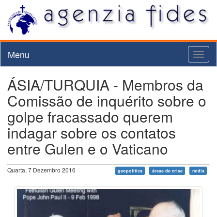
Menu
Toggl
naviga
ÁSIA/TURQUIA - Membros da
Comissão de inquérito sobre o
golpe fracassado querem
indagar sobre os contatos
entre Gulen e o Vaticano
Quarta, 7 Dezembro 2016
geopolítica
áreas de crise
mídia