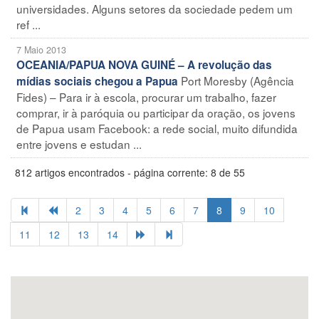
universidades. Alguns setores da sociedade pedem um
ref ...
7 Maio 2013
OCEANIA/PAPUA NOVA GUINÉ – A revolução das
Port Moresby (Agência
mídias sociais chegou a Papua
Fides) – Para ir à escola, procurar um trabalho, fazer
comprar, ir à paróquia ou participar da oração, os jovens
de Papua usam Facebook: a rede social, muito difundida
entre jovens e estudan ...
812 artigos encontrados - página corrente: 8 de 55
2
3
4
5
6
7
8
9
10
11
12
13
14