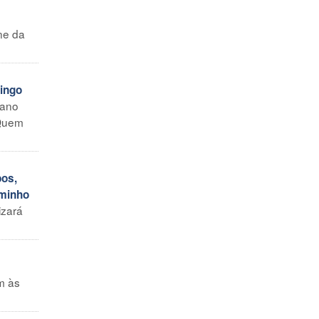
ne da
ingo
iano
“Quem
pos,
aminho
izará
m às