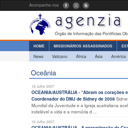
Acompanhe-nos
Órgão de Informação das Pontifícias Ob
HOME
MISSIONÁRIOS ASSASSINADOS
ES
News
Vaticano
África
Ásia
América
Oceânia
18 Julho 2007
OCEANIA/AUSTRÁLIA - “Abram os corações e a
Sidne
Coordenador do DMJ de Sidney de 2008
Mundial da Juventude e a Igreja australiana ac
indelével a vida e a memória d ...
16 Julho 2007
OCEANIA/AUSTRÁLIA - A peregrinação da Cruz 