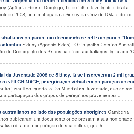
 da Virgem Maria foram recebidas em Sidney: inicia-se a
ey (Agência Fides) - Domingo, 1o de julho, teve início oficial a
ventude 2008, com a chegada a Sidney da Cruz do DMJ e do Íco
stralianos preparam um documento de reflexão para o “Dom
Sidney (Agência Fides) - O Conselho Católico Austral
e setembro
ção do Documento dos Bispos católicos australianos, intitulado 
 da Juventude 2008 de Sidney, já se inscreveram 2 mil gru
o o e-PILGRIMAGE, peregrinação virtual em preparação ao c
ntro juvenil do mundo, o Dia Mundial da Juventude, que se real
 a participação dos grupos de peregrinos provenientes ...
Camberra
 australianos ao lado das populações aborígines
tralianos publicaram um documento onde prestam a sua homenage
tiva obra de recuperação de sua cultura, que h ...