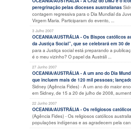
OCEANIA/AUSTRÁLIA - A Cruz do DMJ e o Ícone
Sidn
peregrinação pelas dioceses australianas
contagem regressiva para o Dia Mundial da Ju
Virgem Maria. Participaram do evento, ...
3 Julho 2007
OCEANIA/AUSTRÁLIA - Os Bispos católicos au
da Justiça Social”, que se celebrará em 30 d
para a Justiça social está preparando a publica
é o meu vizinho? O papel da Austráli ...
27 Junho 2007
OCEANIA/AUSTRÁLIA - A um ano do Dia Mundial
que incluem mais de 120 mil pessoas; lançad
Sidney (Agência Fides) - A um ano do maior enco
em Sidney, de 15 a 20 de julho de 2008, aumenta
22 Junho 2007
OCEANIA/AUSTRÁLIA - Os religiosos católicos
(Agência Fides) - Os religiosos católicos aus
populações indígenas e as agradecem pela cansa