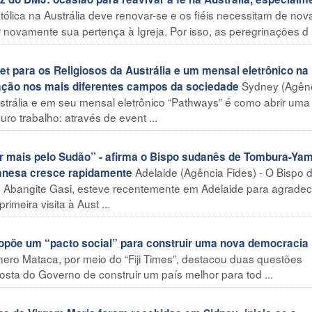
atólica na Austrália deve renovar-se e os fiéis necessitam de nov
 novamente sua pertença à Igreja. Por isso, as peregrinações d .
 para os Religiosos da Austrália e um mensal eletrônico na 
Sydney (Agên
zação nos mais diferentes campos da sociedade
ustrália e em seu mensal eletrônico “Pathways” é como abrir uma
ro trabalho: através de event ...
 mais pelo Sudão” - afirma o Bispo sudanês de Tombura-Yam
Adelaide (Agência Fides) - O Bispo 
danesa cresce rapidamente
Abangite Gasi, esteve recentemente em Adelaide para agradec
imeira visita à Aust ...
opõe um “pacto social” para construir uma nova democracia
ero Mataca, por meio do “Fiji Times”, destacou duas questões
posta do Governo de construir um país melhor para tod ...