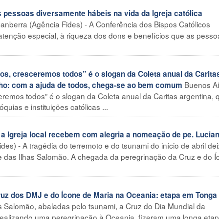
pessoas diversamente hábeis na vida da Igreja católica
anberra (Agência Fides) - A Conferência dos Bispos Católicos
atenção especial, à riqueza dos dons e benefícios que as pesso
, cresceremos todos” é o slogan da Coleta anual da Carita
Buenos Ai
unho: com a ajuda de todos, chega-se ao bem comum
ceremos todos” é o slogan da Coleta anual da Caritas argentina, 
uias e instituições católicas ...
 Igreja local recebem com alegria a nomeação de pe. Lucia
des) - A tragédia do terremoto e do tsunami do início de abril de
ste das Ilhas Salomão. A chegada da peregrinação da Cruz e do 
ruz dos DMJ e do Ícone de Maria na Oceania: etapa em Tonga
as Salomão, abaladas pelo tsunami, a Cruz do Dia Mundial da
realizando uma peregrinação à Oceania, fizeram uma longa eta