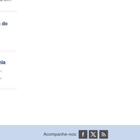
 do
nia
,
,
Acompanhe-nos: