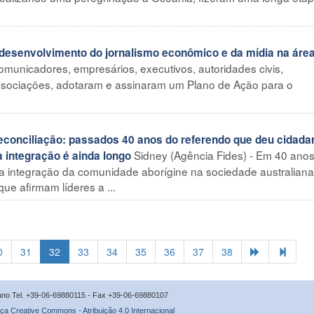
senvolvimento do jornalismo econômico e da mídia na área
comunicadores, empresários, executivos, autoridades civis,
associações, adotaram e assinaram um Plano de Ação para o
onciliação: passados 40 anos do referendo que deu cidada
Sidney (Agência Fides) - Em 40 anos
a integração é ainda longo
na integração da comunidade aborígine na sociedade australiana
ue afirmam líderes a ...
0
31
32
33
34
35
36
37
38
icano Tel. +39-06-69880115 - Fax +39-06-69880107
ça Creative Commons - Atribuição 4.0 Internacional