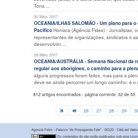
Tona ...
30 Maio 2007
OCEANIA/ILHAS SALOMÃO - Um plano para o de
Honiara (Agência Fides) - Jornalistas, 
Pacífico
representantes de organizações, sindicatos e 
desenvolvim ...
28 Maio 2007
OCEANIA/AUSTRÁLIA - Semana Nacional da rec
regular aos aborígines, o caminho para a plen
alguns progressos foram feitos, mas para a ple
deve-se ainda percorrer um longo caminho: é o q
812 artigos encontrados - página corrente: 32 de 55
26
27
28
29
3
Agenzia Fides - Palazzo “de Propaganda Fide” - 00120 - Città del Vat
Os conteúdos do site estão publicados sob uma
Licen