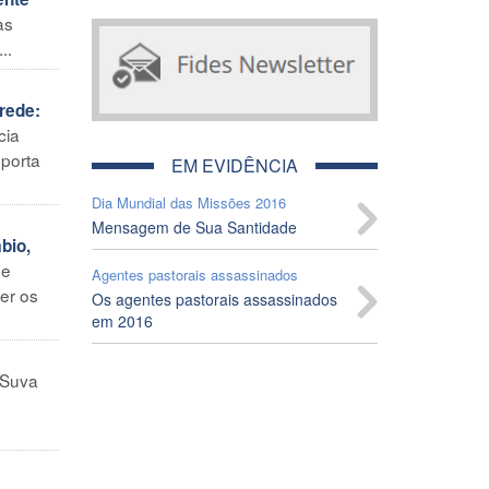
as
..
rede:
cia
 porta
EM EVIDÊNCIA
Dia Mundial das Missões 2016
Mensagem de Sua Santidade
bio,
de
Agentes pastorais assassinados
er os
Os agentes pastorais assassinados
em 2016
Suva