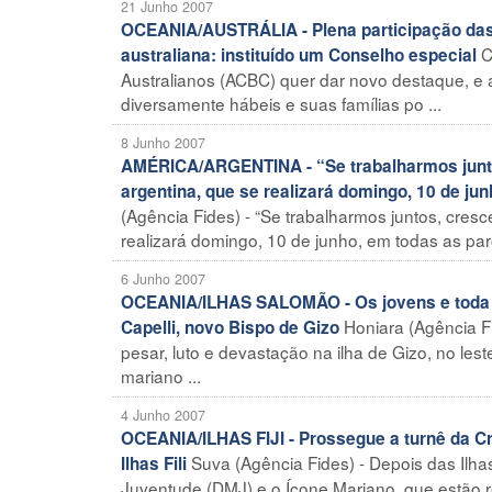
21 Junho 2007
OCEANIA/AUSTRÁLIA - Plena participação das 
C
australiana: instituído um Conselho especial
Australianos (ACBC) quer dar novo destaque, e 
diversamente hábeis e suas famílias po ...
8 Junho 2007
AMÉRICA/ARGENTINA - “Se trabalharmos juntos
argentina, que se realizará domingo, 10 de j
(Agência Fides) - “Se trabalharmos juntos, cres
realizará domingo, 10 de junho, em todas as paróq
6 Junho 2007
OCEANIA/ILHAS SALOMÃO - Os jovens e toda a
Honiara (Agência Fi
Capelli, novo Bispo de Gizo
pesar, luto e devastação na ilha de Gizo, no le
mariano ...
4 Junho 2007
OCEANIA/ILHAS FIJI - Prossegue a turnê da C
Suva (Agência Fides) - Depois das Ilh
Ilhas Fili
Juventude (DMJ) e o Ícone Mariano, que estão 