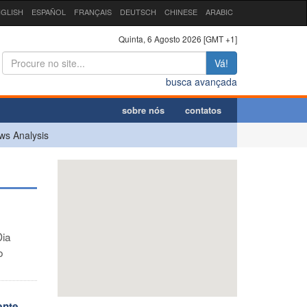
GLISH
ESPAÑOL
FRANÇAIS
DEUTSCH
CHINESE
ARABIC
Quinta, 6 Agosto 2026 [GMT +1]
Vá!
busca avançada
sobre nós
contatos
ws Analysis
Dia
o
ente