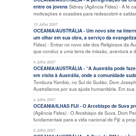
Sidney (Agência Fides) - A fé c
entre os jovens
motivações e ocasiões para redescobrir e saldar
10 Julho 2007
OCEANIA/AUSTRÁLIA - Um novo site na Internet
um olhar em sua obra, a serviço da evangeli
Fides) - Entrar no novo site dos Religiosos da A
que conduz a uma terra de missão, aventura e du
4 Julho 2007
OCEANIA/AUSTRÁLIA - “A Austrália pode fazer
em visita à Austrália, onde a comunidade su
Tombura-Yambio, no Sul do Sudão, Dom Joseph 
Australianos por sua ajuda humanitária. Em sua pr
4 Julho 2007
OCEANIA/ILHAS FIJI - O Arcebispo de Suva pr
(Agência Fides) - O Arcebispo de Suva, Dom Pen
fundamentais para a vida nacional de Fiji: a pro
3 Julho 2007