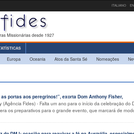
ITALIANO
EN
ras Missionárias desde 1927
TATÍSTICAS
Europa
Oceania
Atos da Santa Sé
Nomeações
Ne
s portas aos peregrinos!”, exorta Dom Anthony Fisher,
y (Agência Fides) - Falta um ano para o início da celebração do 
elera os preparativos para o grande evento, que marcará de mod
do DMJ: ocasião para reavivar a fé na Austrália, especialm