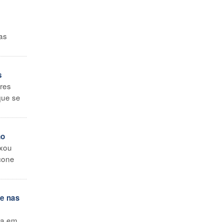
as
s
res
que se
no
ixou
Ícone
 e nas
pa em