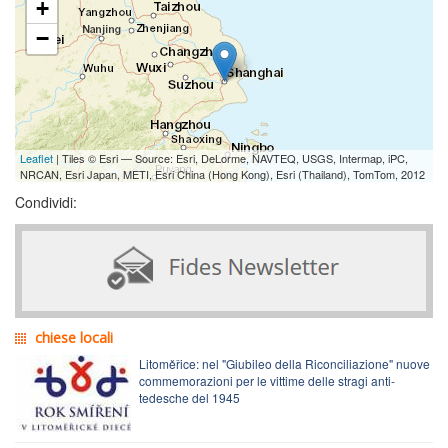
+
−
Leaflet
| Tiles © Esri — Source: Esri, DeLorme, NAVTEQ, USGS, Intermap, iPC,
NRCAN, Esri Japan, METI, Esri China (Hong Kong), Esri (Thailand), TomTom, 2012
Condividi:
chiese locali
Litoměřice: nel "Giubileo della Riconciliazione" nuove
commemorazioni per le vittime delle stragi anti-
tedesche del 1945