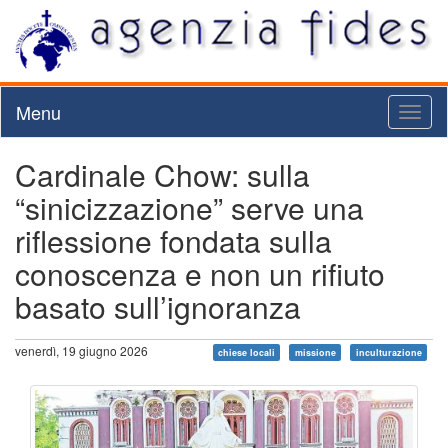
Menu
Toggl
naviga
Cardinale Chow: sulla
“sinicizzazione” serve una
riflessione fondata sulla
conoscenza e non un rifiuto
basato sull’ignoranza
venerdì, 19 giugno 2026
chiese locali
missione
inculturazione