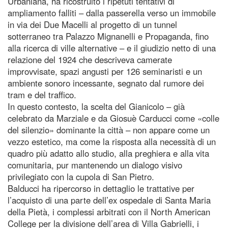
Urbaniana, ha ricostruito i ripetuti tentativi di
ampliamento falliti – dalla passerella verso un immobile
in via dei Due Macelli al progetto di un tunnel
sotterraneo tra Palazzo Mignanelli e Propaganda, fino
alla ricerca di ville alternative – e il giudizio netto di una
relazione del 1924 che descriveva camerate
improvvisate, spazi angusti per 126 seminaristi e un
ambiente sonoro incessante, segnato dal rumore dei
tram e del traffico.
In questo contesto, la scelta del Gianicolo – già
celebrato da Marziale e da Giosuè Carducci come «colle
del silenzio» dominante la città – non appare come un
vezzo estetico, ma come la risposta alla necessità di un
quadro più adatto allo studio, alla preghiera e alla vita
comunitaria, pur mantenendo un dialogo visivo
privilegiato con la cupola di San Pietro.
Balducci ha ripercorso in dettaglio le trattative per
l’acquisto di una parte dell’ex ospedale di Santa Maria
della Pietà, i complessi arbitrati con il North American
College per la divisione dell’area di Villa Gabrielli, i