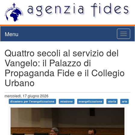
Menu
Toggl
naviga
Quattro secoli al servizio del
Vangelo: il Palazzo di
Propaganda Fide e il Collegio
Urbano
mercoledì, 17 giugno 2026
dicastero per l'evangelizzazione
missione
evangelizzazione
storia
arte