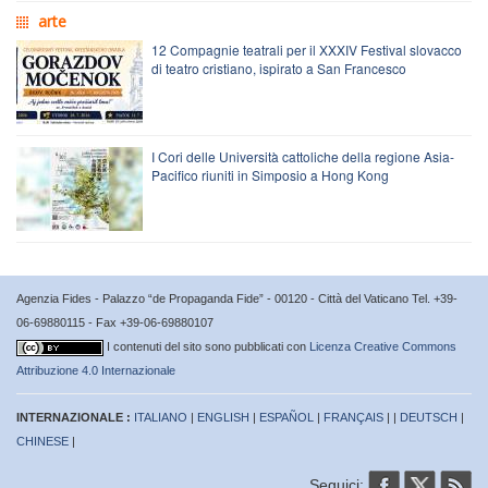
arte
12 Compagnie teatrali per il XXXIV Festival slovacco
di teatro cristiano, ispirato a San Francesco
I Cori delle Università cattoliche della regione Asia-
Pacifico riuniti in Simposio a Hong Kong
Agenzia Fides - Palazzo “de Propaganda Fide” - 00120 - Città del Vaticano Tel. +39-
06-69880115 - Fax +39-06-69880107
I contenuti del sito sono pubblicati con
Licenza Creative Commons
Attribuzione 4.0 Internazionale
INTERNAZIONALE :
ITALIANO
|
ENGLISH
|
ESPAÑOL
|
FRANÇAIS
| |
DEUTSCH
|
CHINESE
|
Seguici: