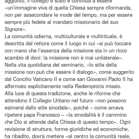
aggiunto, il collegio è stato e continua a essere
«un’immagine viva di quella Chiesa sempre riformanda,
non per assecondare le mode del tempo, ma per essere
sempre più fedele al mandato missionario del suo
Signore».
La comunità odierna, multiculturale e multirituale, è
descritta dal rettore come il luogo in cui «si può toccare
con mano che l’essenza della missione sta in un ricco
scambio di doni: la missione non è mai unilaterale».
Nella vita quotidiana del seminario, «lo stile della
missione non può che essere il dialogo», come suggerito
dal Concilio Vaticano II e come san Giovanni Paolo II ha
affermato esplicitamente nella Redemptoris missio.
Alla luce di questa tradizione, anche le riforme che
attendono il Collegio Urbano nel futuro «non possono
esimersi dallo stile sinodale», poiché – come amava
ripetere papa Francesco – «la sinodalità è il cammino
che Dio si attende dalla Chiesa di questo tempo». Ogni
revisione di strutture, forme giuridiche ed economiche,
ha ribadito, dovrà mettere «al centro la comunità reale,