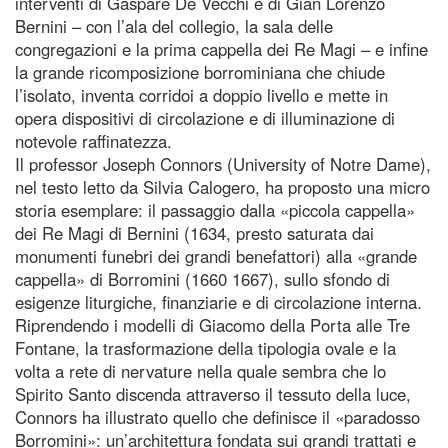
interventi di Gaspare De Vecchi e di Gian Lorenzo
Bernini – con l’ala del collegio, la sala delle
congregazioni e la prima cappella dei Re Magi – e infine
la grande ricomposizione borrominiana che chiude
l’isolato, inventa corridoi a doppio livello e mette in
opera dispositivi di circolazione e di illuminazione di
notevole raffinatezza.
Il professor Joseph Connors (University of Notre Dame),
nel testo letto da Silvia Calogero, ha proposto una micro
storia esemplare: il passaggio dalla «piccola cappella»
dei Re Magi di Bernini (1634, presto saturata dai
monumenti funebri dei grandi benefattori) alla «grande
cappella» di Borromini (1660 1667), sullo sfondo di
esigenze liturgiche, finanziarie e di circolazione interna.
Riprendendo i modelli di Giacomo della Porta alle Tre
Fontane, la trasformazione della tipologia ovale e la
volta a rete di nervature nella quale sembra che lo
Spirito Santo discenda attraverso il tessuto della luce,
Connors ha illustrato quello che definisce il «paradosso
Borromini»: un’architettura fondata sui grandi trattati e